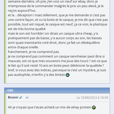
semaine dernière, oh joie, j'en vois un neuf sur ebay, donc je
m'empresse de le commander malgrès le prix un peu elevé, je le
reçois aujourd'hui.
et la .. déception ! mais tellement, que je me demande si c'est pas
une contre façon, et vu la boite et le casque, je me dit que c'est pas
possible, tout est niquel, le casque est neuf, ça ce vois, le plastique
est de très bonne qualité
mais le son est horrible ! on dirais un casque ultra cheap, y'a
pratiquement pas de basse, y'a aucun corps au son, les basses
sont quasi inexistante coté droit, donc ça fait un déséquilibre
entre chaque oreille.
franchement, je ne comprend pas.
Je ne comprend pas comment un casque sennheiser peut être si
mauvais, est-ce que mes souvenirs me joue des tours ? est-ce que
le fait qu'il soit resté 10 ans en boite peut détériorer la qualitée ?
bref, si vous avez des indices, parceque la c'est un mystère, je suis
pas audiophile, m'enfin y'a des limites
390
Brunni
Le 10/08/2023 à 16:39
Ah je croyais que t'avais acheté un mix de whey protein