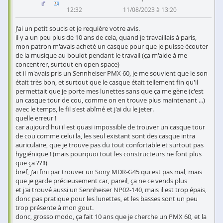
12:32
11/08/2023 à 13:20
J'ai un petit soucis et je requière votre avis.
il y a un peu plus de 10 ans de cela, quand je travaillais à paris,
mon patron m'avais acheté un casque pour que je puisse écouter
de la musique au boulot pendant le travail (ça m'aide à me
concentrer, surtout en open space)
et il m'avais pris un Sennheiser PMX 60, je me souvient que le son
était très bon, et surtout que le casque était tellement fin qu'il
permettait que je porte mes lunettes sans que ça me gène (c'est
un casque tour de cou, comme on en trouve plus maintenant ...)
avec le temps, le fil s'est abîmé et j'ai du le jeter.
quelle erreur !
car aujourd'hui il est quasi impossible de trouver un casque tour
de cou comme celui la, les seul existant sont des casque intra
auriculaire, que je trouve pas du tout confortable et surtout pas
hygiénique ! (mais pourquoi tout les constructeurs ne font plus
que ça ??!!)
bref, j'ai fini par trouver un Sony MDR-G45 qui est pas mal, mais
que je garde précieusement car, pareil, ça ne ce vends plus
et j'ai trouvé aussi un Sennheiser NP02-140, mais il est trop épais,
donc pas pratique pour les lunettes, et les basses sont un peu
trop présente à mon gout.
donc, grosso modo, ça fait 10 ans que je cherche un PMX 60, et la