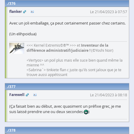
376
flanker
Le 21/04/2023 à 07:57
Avec un joli emballage, ça peut certainement passer chez certains.
(Un elihpoidua)
<<< Kernel Extremis©®™ >>> et
Inventeur de la
différence administratif/judiciaire !
(©Yoshi Noir)
<Vertyos> un poil plus mais elle suce bien quand même la
mienne ^^
<Sabrina`> tinkiete flan c juste qu'ils sont jaloux que je te
trouve aussi appétissant
377
Farewell
Le 21/04/2023 à 08:18
(Ça faisait bien au début, avec quasiment un préfixe grec, je me
suis laissé prendre une ou deux secondes
)
378