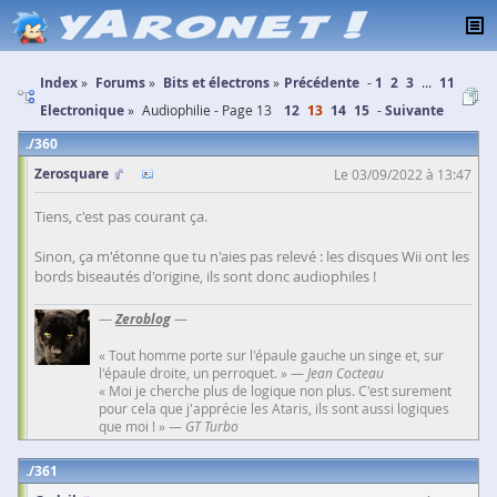
Index
Forums
Bits et électrons
Précédente
1
2
3
...
11
Electronique
Audiophilie - Page 13
12
13
14
15
Suivante
360
Zerosquare
Le 03/09/2022 à 13:47
Tiens, c'est pas courant ça.
Sinon, ça m'étonne que tu n'aies pas relevé : les disques Wii ont les
bords biseautés d'origine, ils sont donc audiophiles !
—
Zeroblog
—
« Tout homme porte sur l'épaule gauche un singe et, sur
l'épaule droite, un perroquet. » —
Jean Cocteau
« Moi je cherche plus de logique non plus. C'est surement
pour cela que j'apprécie les Ataris, ils sont aussi logiques
que moi ! » —
GT Turbo
361