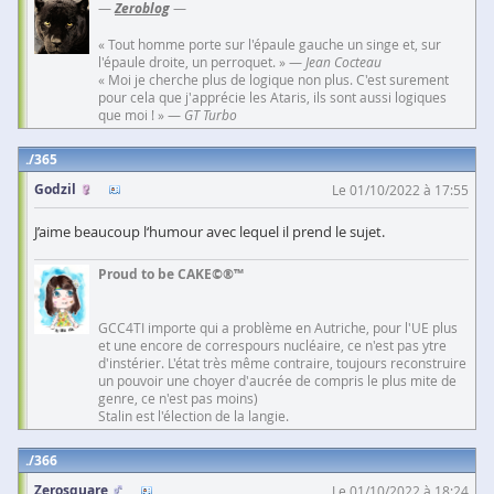
—
Zeroblog
—
« Tout homme porte sur l'épaule gauche un singe et, sur
l'épaule droite, un perroquet. » —
Jean Cocteau
« Moi je cherche plus de logique non plus. C'est surement
pour cela que j'apprécie les Ataris, ils sont aussi logiques
que moi ! » —
GT Turbo
365
Godzil
Le 01/10/2022 à 17:55
J’aime beaucoup l‘humour avec lequel il prend le sujet.
Proud to be CAKE©®™
GCC4TI importe qui a problème en Autriche, pour l'UE plus
et une encore de correspours nucléaire, ce n'est pas ytre
d'instérier. L'état très même contraire, toujours reconstruire
un pouvoir une choyer d'aucrée de compris le plus mite de
genre, ce n'est pas moins)
Stalin est l'élection de la langie.
366
Zerosquare
Le 01/10/2022 à 18:24