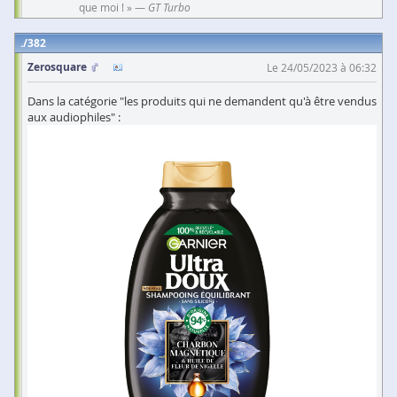
que moi ! » —
GT Turbo
382
Zerosquare
Le 24/05/2023 à 06:32
Dans la catégorie "les produits qui ne demandent qu'à être vendus
aux audiophiles" :