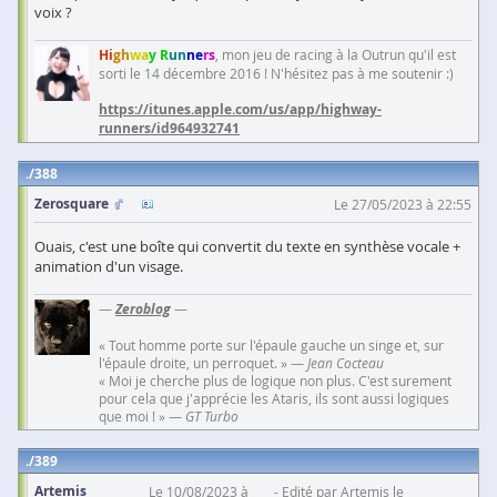
voix ?
Hi
gh
wa
y R
un
ne
rs
, mon jeu de racing à la Outrun qu'il est
sorti le 14 décembre 2016 ! N'hésitez pas à me soutenir :)
https://itunes.apple.com/us/app/highway-
runners/id964932741
388
Zerosquare
Le 27/05/2023 à 22:55
Ouais, c'est une boîte qui convertit du texte en synthèse vocale +
animation d'un visage.
—
Zeroblog
—
« Tout homme porte sur l'épaule gauche un singe et, sur
l'épaule droite, un perroquet. » —
Jean Cocteau
« Moi je cherche plus de logique non plus. C'est surement
pour cela que j'apprécie les Ataris, ils sont aussi logiques
que moi ! » —
GT Turbo
389
Artemis
Le 10/08/2023 à
Edité par Artemis le