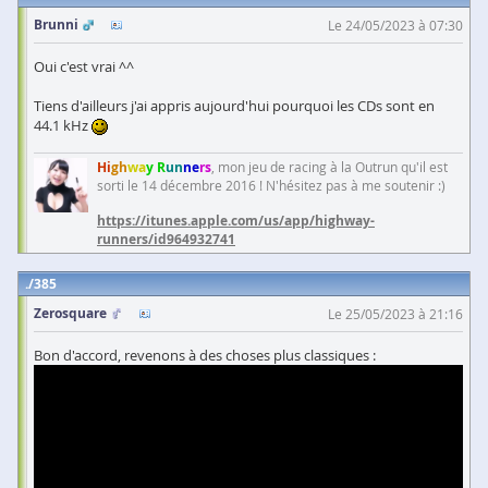
Brunni
Le 24/05/2023 à 07:30
Oui c'est vrai ^^
Tiens d'ailleurs j'ai appris aujourd'hui pourquoi les CDs sont en
44.1 kHz
Hi
gh
wa
y R
un
ne
rs
, mon jeu de racing à la Outrun qu'il est
sorti le 14 décembre 2016 ! N'hésitez pas à me soutenir :)
https://itunes.apple.com/us/app/highway-
runners/id964932741
385
Zerosquare
Le 25/05/2023 à 21:16
Bon d'accord, revenons à des choses plus classiques :