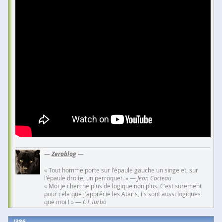
—
Zeroblog
—
« Tout homme porte sur l'épaule gauche un singe et, sur
l'épaule droite, un perroquet. » —
Jean Cocteau
« Moi je cherche plus de logique non plus. C'est surement
pour cela que j'apprécie les Ataris, ils sont aussi logiques
que moi ! » —
GT Turbo
386