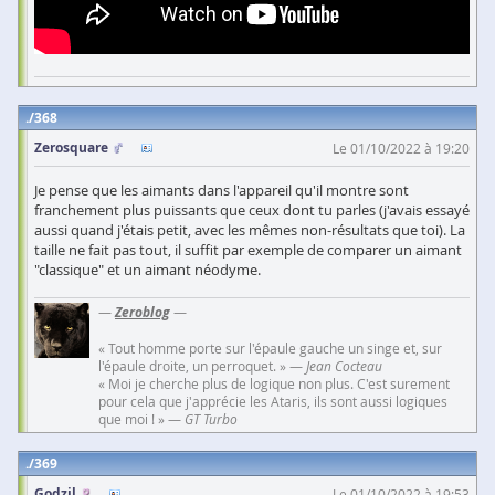
368
Zerosquare
Le 01/10/2022 à 19:20
Je pense que les aimants dans l'appareil qu'il montre sont
franchement plus puissants que ceux dont tu parles (j'avais essayé
aussi quand j'étais petit, avec les mêmes non-résultats que toi). La
taille ne fait pas tout, il suffit par exemple de comparer un aimant
"classique" et un aimant néodyme.
—
Zeroblog
—
« Tout homme porte sur l'épaule gauche un singe et, sur
l'épaule droite, un perroquet. » —
Jean Cocteau
« Moi je cherche plus de logique non plus. C'est surement
pour cela que j'apprécie les Ataris, ils sont aussi logiques
que moi ! » —
GT Turbo
369
Godzil
Le 01/10/2022 à 19:53