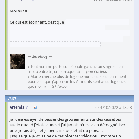
Moi aussi.
Ce qui est étonnant, c'est que
bien que ça ne serve strictement à
rien pour les CDs, ça semble être néanmoins un vrai
démagnétiseur avec une bobine de grande taille à l'intérieur, mais
ça n'a pas l'air de démagnétiser pour autant (ou du moins, pas
assez pour avoir un effet sur les cassettes audio).
—
Zeroblog
—
« Tout homme porte sur l'épaule gauche un singe et, sur
l'épaule droite, un perroquet. » —
Jean Cocteau
« Moi je cherche plus de logique non plus. C'est surement
pour cela que j'apprécie les Ataris, ils sont aussi logiques
que moi ! » —
GT Turbo
367
Artemis
Le 01/10/2022 à 18:53
j'ai déja essayer de passer des gros aimants sur des cassettes
audio quand j'étais jeune et j'ai jamais réussi a en démagnétiser
une, j'étais déçu et je pensais que c'était du pipeau.
jusqu'a que je vois une de ces récente vidéos ou il montre un