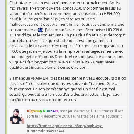
C'est bizarre, le son est carrément correct normalement. Après
moi j'avais la version ouverte, donc PX60. Moi comme je suis au
Japon j'ai récupéré tout récemment un vieux Yamaha HPH-200
neuf, lui aussi ça se fait plus (les casques ouverts
malheureusement c'est vraiment fini, en tous cas dans le marché
consommateur
). J'ai comparé avec mon Sennheiser HD 239 de
15 ans d'âge, et le son est juste un peu plus fin et a plus de "corps"
que celui du Senn (ce qui est attendu, c'est une gamme au-
dessus). Et le HD 239 je m'en rappelle être une petite upgrade au
PX60 que j'avais -- je voulais le remplacer avantageusement avec
mon budget de l'époque. Donc bref ce sont juste des connexions
vu que ca fait longtemps que je n'ai plus le PX60, mais niveau
qualité c'est indéniablement censé être bon.
S'il manque VRAIMENT des basses (genre niveau écouteurs d'iPod,
pas juste "moins bien que dans tes souvenirs") ça peut être un
faux contact. Le son paraît "tinny" quand un des fils est mal
soudé. Ça peut être à l'arrivée d'une des oreillettes, à la jonction
du câble ou au niveau du connecteur.
Hi
gh
wa
y R
un
ne
rs
, mon jeu de racing à la Outrun qu'il est
sorti le 14 décembre 2016 ! N'hésitez pas à me soutenir :)
https://itunes.apple.com/us/app/highway-
runners/id964932741