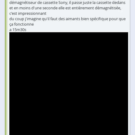
démagnétiseur de cassette Sony, il passe juste la cassette dedans
et en moins d'une seconde elle est entièrement démagnétisée,
c'est impressionnant
du coup j'imagine qu'il faut des aimants bien spécifique pour que
ça fonctionne
a 15m30s