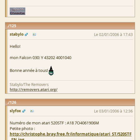
125
stabylo
Le 02/01/2006 à 17:43
Hello!
mon Falcon 030: Y 43202 4001040
Bonne année à tous!
Stabylo/The Removers
http://removers.atari.org/
126
slyfox
Le 03/01/2006 à 12:36
Numéro de mon atari 520STF : A18 7O4061906M
Petite photo :
http://christophe.bray.free.fr/informatique/atari_ST/520STF
_SN.jpg