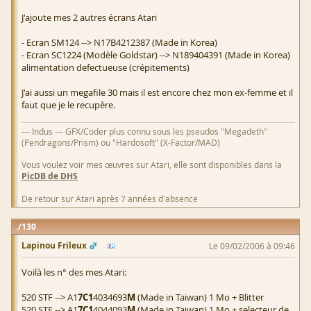
J'ajoute mes 2 autres écrans Atari
- Ecran SM124 --> N17B4212387 (Made in Korea)
- Ecran SC1224 (Modèle Goldstar) --> N189404391 (Made in Korea)
alimentation defectueuse (crépitements)
J'ai aussi un megafile 30 mais il est encore chez mon ex-femme et il
faut que je le recupère.
--- Indus --- GFX/Coder plus connu sous les pseudos "Megadeth"
(Pendragons/Prism) ou "Hardosoft" (X-Factor/MAD)
Vous voulez voir mes œuvres sur Atari, elle sont disponibles dans la
PicDB de DHS
De retour sur Atari après 7 années d'absence
130
Lapinou Frileux
Le 09/02/2006 à 09:46
Voilà les n° des mes Atari:
520 STF --> A1
7C1
4034693
M
(Made in Taiwan) 1 Mo + Blitter
520 STF --> A1
7C1
4044093
M
(Made in Taiwan) 1 Mo + selecteur de