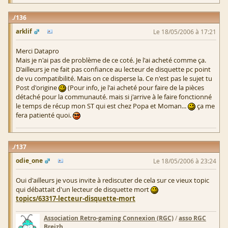
136
arklif
Le 18/05/2006 à 17:21
Merci Datapro
Mais je n'ai pas de problème de ce coté. Je l'ai acheté comme ça.
D'ailleurs je ne fait pas confiance au lecteur de disquette pc point
de vu compatibilité. Mais on ce disperse la. Ce n'est pas le sujet tu
Post d'origine
(Pour info, je l'ai acheté pour faire de la pièces
détaché pour la communauté. mais si j'arrive à le faire fonctionné
le temps de récup mon ST qui est chez Popa et Moman...
ça me
fera patienté quoi.
137
odie_one
Le 18/05/2006 à 23:24
Oui d'ailleurs je vous invite à rediscuter de cela sur ce vieux topic
qui débattait d'un lecteur de disquette mort
topics/63317-lecteur-disquette-mort
Association Retro-gaming Connexion (RGC)
/
asso RGC
Breizh