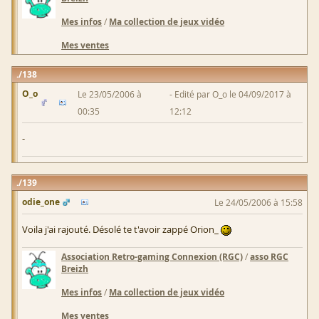
Mes infos
/
Ma collection de jeux vidéo
Mes ventes
138
O_o
Le 23/05/2006 à
Edité par O_o le 04/09/2017 à
00:35
12:12
-
139
odie_one
Le 24/05/2006 à 15:58
Voila j'ai rajouté. Désolé te t'avoir zappé Orion_
Association Retro-gaming Connexion (RGC)
/
asso RGC
Breizh
Mes infos
/
Ma collection de jeux vidéo
Mes ventes