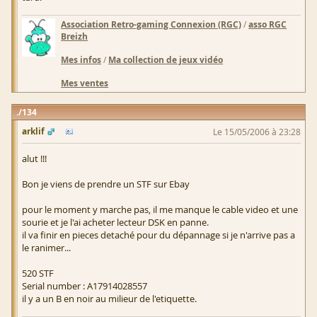
Association Retro-gaming Connexion (RGC)
/
asso RGC
Breizh
Mes infos
/
Ma collection de jeux vidéo
Mes ventes
134
arklif
Le 15/05/2006 à 23:28
alut !!!
Bon je viens de prendre un STF sur Ebay
pour le moment y marche pas, il me manque le cable video et une
sourie et je l'ai acheter lecteur DSK en panne.
il va finir en pieces detaché pour du dépannage si je n'arrive pas a
le ranimer...
520 STF
Serial number : A17914028557
il y a un B en noir au milieur de l'etiquette.