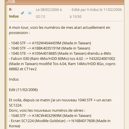
129
X-
Le 08/02/2006 à
Edité par X-Indus le 11/02/2006
Indus
02:13
à 19:50
A mon tour, voici les numéros de mes atari actuellement en
possession :
- 1040 STF --> A192W4044459M (Made in Taiwan)
- 1040 STF --> A18BK4035191M (Made in Taiwan)
- 1040 STE --> A109A4018685 (Made in Taiwan) étendu a 4Mo
- Falcon 030 (Ram 4Mo/HDD 60Mo) tos 4.02 --> Y432024001002
(Made in Taiwan) modifié Tos 4.04, Ram 14Mo/HDD 8Go, copro
68882 et CT1ev2
Indus
Edit (11/02/2006)
Et voila, depuis ce matin j'ai un nouveau 1040 STF + un ecran
SC1224.
Donc, voici les nouveaux numéros de séries :
- 1040 STF --> A18CW4032969M (Made in Taiwan)
- Ecran SC1224 (Modèle Goldstar) --> N16B4017608 (Made in
Korea)