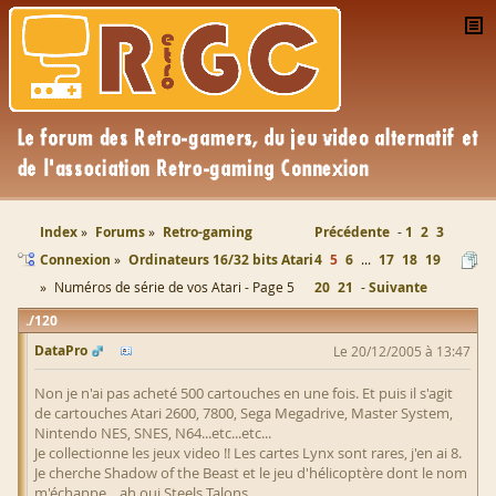
Index
Forums
Retro-gaming
Précédente
1
2
3
Connexion
Ordinateurs 16/32 bits Atari
4
5
6
...
17
18
19
Numéros de série de vos Atari - Page 5
20
21
Suivante
120
DataPro
Le 20/12/2005 à 13:47
Non je n'ai pas acheté 500 cartouches en une fois. Et puis il s'agit
de cartouches Atari 2600, 7800, Sega Megadrive, Master System,
Nintendo NES, SNES, N64...etc...etc...
Je collectionne les jeux video !! Les cartes Lynx sont rares, j'en ai 8.
Je cherche Shadow of the Beast et le jeu d'hélicoptère dont le nom
m'échappe... ah oui Steels Talons