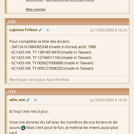
Mes ventes
132
Lapinou Frileux
Le 14/02/2006 à 16:24
Pour compléter la liste des écrans:
- SM124 N1884365248 (made in Korea) août 1988
- SC1425 NR. TY 13814018470 (made in Taiwan)
- SC1425 NR. TY 12746011160 (made in Taiwan)
- SC1435 NR. TY 009027006888 (made in Taiwan)
- SC1435 NR. TY 009127008320 (made in Taiwan)
[Rech] port série pour Atari Portfolio
133
odie_one
Le 18/02/2006 à 16:55
Et hop c'est mis à jour.
Vous me donnez du taf avec les numéros de vos écrans et de
souris
Mais c'est pour le fun, je mettrai les miens aussi plus
tard.