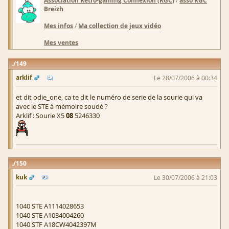
Association Retro-gaming Connexion (RGC)
asso RGC
Breizh
Mes infos
/
Ma collection de jeux vidéo
Mes ventes
149
arklif
Le 28/07/2006 à 00:34
et dit odie_one, ca te dit le numéro de serie de la sourie qui va
avec le STE à mémoire soudé ?
Arklif : Sourie X5
08
5246330
150
kuk
Le 30/07/2006 à 21:03
1040 STE A1114028653
1040 STE A1034004260
1040 STF A18CW4042397M