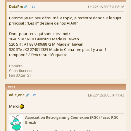
DataPro
Le 22/12/2005 à 08:16
Comme j'ai un peu détourné le topic, je recentre donc sur le sujet
principal : "Les n° de série de nos ATARI"
Donc pour ceux qui sont chez moi :
1040 STe : A1 03 4009651 Made in Taiwan
520 STf : A1 88 U4068872 M Made in Taiwan
520 STe : X2 274011389 Made in China - en plus il y a un 1
tamponné à l'encre sur l'étiquette
DataPro
Collectionneur
Fan d'Atari ST
123
odie_one
Le 22/12/2005 à 11:43
Merci
Association Retro-gaming Connexion (RGC)
/
asso RGC
Breizh