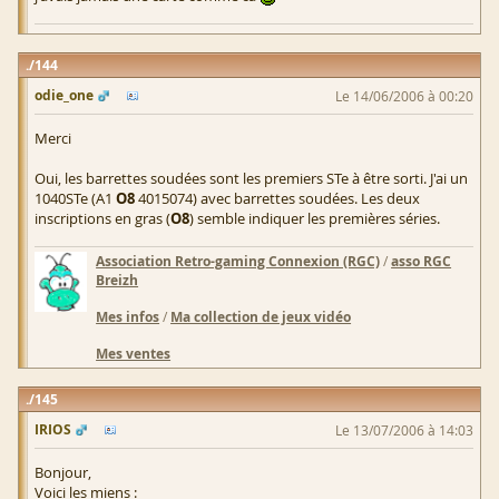
144
odie_one
Le 14/06/2006 à 00:20
Merci
Oui, les barrettes soudées sont les premiers STe à être sorti. J'ai un
1040STe (A1
O8
4015074) avec barrettes soudées. Les deux
inscriptions en gras (
O8
) semble indiquer les premières séries.
Association Retro-gaming Connexion (RGC)
/
asso RGC
Breizh
Mes infos
/
Ma collection de jeux vidéo
Mes ventes
145
IRIOS
Le 13/07/2006 à 14:03
Bonjour,
Voici les miens :