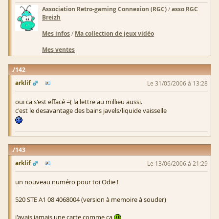
Association Retro-gaming Connexion (RGC)
/
asso RGC
Breizh
Mes infos
/
Ma collection de jeux vidéo
Mes ventes
142
arklif
Le 31/05/2006 à 13:28
oui ca s'est effacé =( la lettre au millieu aussi.
c'est le desavantage des bains javels/liquide vaisselle
143
arklif
Le 13/06/2006 à 21:29
un nouveau numéro pour toi Odie !
520 STE A1 08 4068004 (version à memoire à souder)
j'avais jamais une carte comme ca