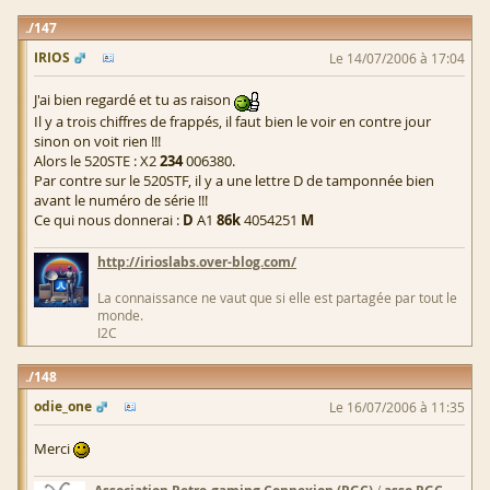
147
IRIOS
Le 14/07/2006 à 17:04
J'ai bien regardé et tu as raison
Il y a trois chiffres de frappés, il faut bien le voir en contre jour
sinon on voit rien !!!
Alors le 520STE : X2
234
006380.
Par contre sur le 520STF, il y a une lettre D de tamponnée bien
avant le numéro de série !!!
Ce qui nous donnerai :
D
A1
86k
4054251
M
http://irioslabs.over-blog.com/
La connaissance ne vaut que si elle est partagée par tout le
monde.
I2C
148
odie_one
Le 16/07/2006 à 11:35
Merci
/