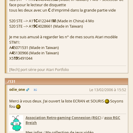
face pour le lecteur de disquette
tous les deux avec un
C
d'imprimé dans la grande partie vide
520 STE --> A1
1C
4122441
M
(Made in China) 4 Mo
520 STE --> A1
9C
4028661 (Made in Taiwan)
Je me suis amusé à regarder les n° de mes souris Atari modèle
STM1:
A
4
5071531 (Made in Taiwan)
A
4
5130966 (Made in Taiwan)
X5
19
5491044
[Rech] port série pour Atari Portfolio
131
odie_one
Le 13/02/2006 à 15:52
Merci à vous deux. J'ai ouvert la liste ECRAN et SOURIS
Soyons
fou
Association Retro-gaming Connexion (RGC)
/
asso RGC
Breizh
Mes infos
/
Ma collection de jeux vidéo