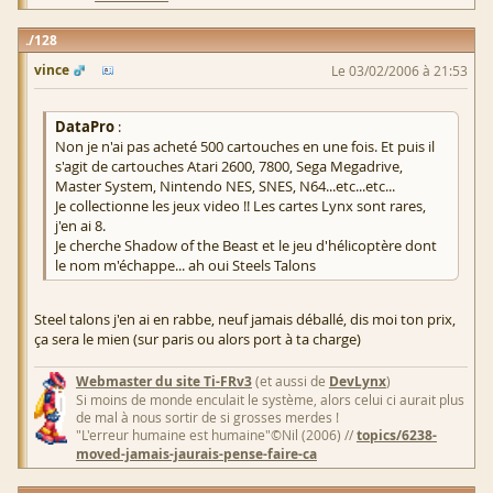
128
vince
Le 03/02/2006 à 21:53
DataPro
:
Non je n'ai pas acheté 500 cartouches en une fois. Et puis il
s'agit de cartouches Atari 2600, 7800, Sega Megadrive,
Master System, Nintendo NES, SNES, N64...etc...etc...
Je collectionne les jeux video !! Les cartes Lynx sont rares,
j'en ai 8.
Je cherche Shadow of the Beast et le jeu d'hélicoptère dont
le nom m'échappe... ah oui Steels Talons
Steel talons j'en ai en rabbe, neuf jamais déballé, dis moi ton prix,
ça sera le mien (sur paris ou alors port à ta charge)
Webmaster du site Ti-FRv3
(et aussi de
DevLynx
)
Si moins de monde enculait le système, alors celui ci aurait plus
de mal à nous sortir de si grosses merdes !
"L'erreur humaine est humaine"©Nil (2006) //
topics/6238-
moved-jamais-jaurais-pense-faire-ca