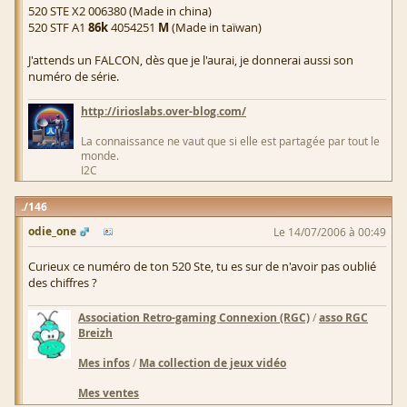
520 STE X2 006380 (Made in china)
520 STF A1
86k
4054251
M
(Made in taïwan)
J'attends un FALCON, dès que je l'aurai, je donnerai aussi son
numéro de série.
http://irioslabs.over-blog.com/
La connaissance ne vaut que si elle est partagée par tout le
monde.
I2C
146
odie_one
Le 14/07/2006 à 00:49
Curieux ce numéro de ton 520 Ste, tu es sur de n'avoir pas oublié
des chiffres ?
Association Retro-gaming Connexion (RGC)
/
asso RGC
Breizh
Mes infos
/
Ma collection de jeux vidéo
Mes ventes