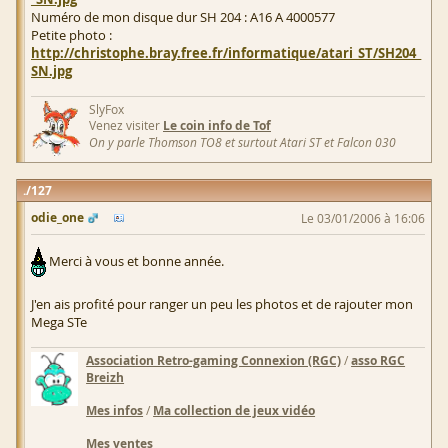
Numéro de mon disque dur SH 204 : A16 A 4000577
Petite photo :
http://christophe.bray.free.fr/informatique/atari_ST/SH204_
SN.jpg
SlyFox
Venez visiter
Le coin info de Tof
On y parle Thomson TO8 et surtout Atari ST et Falcon 030
127
odie_one
Le 03/01/2006 à 16:06
Merci à vous et bonne année.
J'en ais profité pour ranger un peu les photos et de rajouter mon
Mega STe
Association Retro-gaming Connexion (RGC)
/
asso RGC
Breizh
Mes infos
/
Ma collection de jeux vidéo
Mes ventes