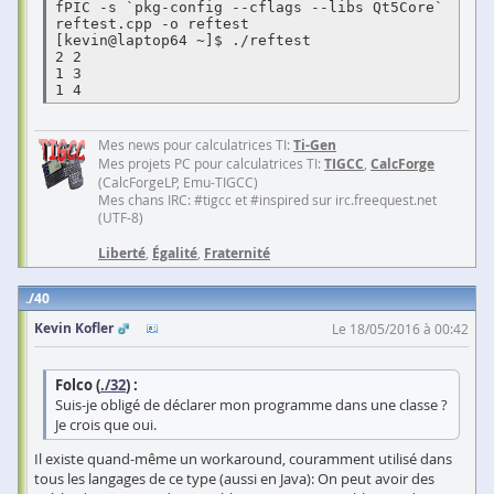
fPIC -s `pkg-config --cflags --libs Qt5Core` 
reftest.cpp -o reftest

[kevin@laptop64 ~]$ ./reftest

2 2

1 3

1 4
Mes news pour calculatrices TI:
Ti-Gen
Mes projets PC pour calculatrices TI:
TIGCC
,
CalcForge
(CalcForgeLP, Emu-TIGCC)
Mes chans IRC: #tigcc et #inspired sur irc.freequest.net
(UTF-8)
Liberté
,
Égalité
,
Fraternité
40
Kevin Kofler
Le 18/05/2016 à 00:42
Folco (
./32
) :
Suis-je obligé de déclarer mon programme dans une classe ?
Je crois que oui.
Il existe quand-même un workaround, couramment utilisé dans
tous les langages de ce type (aussi en Java): On peut avoir des