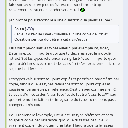
faire son avis, et en plus ça évitera de transformer trop
rapidement ce sujet en condensat de troll
J'en profite pour répondre à une question que j'avais sautée :
Folco (
./30
) :
Ca veut dire que Pwet2 travaille sur une copie de l'objet ?
Question perf, ça doit être la cata, si c'est ça.
Plus haut j'évoquais les types valeur (par exemple int, float,
DateTime, ou n'importe quoi que tu déclares avec le mot-clé
"struct") et les types référence (string, List<>, ou n'importe quoi
que tu déclares avec le mot-clé "class"), et c'est exactement ici que
se joue la différence.
Les types valeur sont toujours copiés et passés en paramètre par
copie, tandis que les types référence sont toujours copiés et
passés en paramètre par référence. C'est un peu comme si en C++
tu avais d'un côté des "class Toto" et de l'autre "class Toto*", sauf
que cette notion fait partie intégrante du type, tu ne peux pas la
changer après-coup.
Pour reprendre l'exemple, List<> est un type référence et sera
toujours copié par référence, quoi que tu fasses. Si tu veux
vraiment copier (dupliquer) une liste, il faudra que tu le fasses