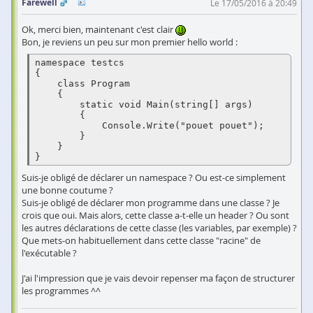
Farewell
Le 17/05/2016 à 20:49
Ok, merci bien, maintenant c'est clair
Bon, je reviens un peu sur mon premier hello world :
namespace testcs

{

    class Program

    {

        static void Main(string[] args)

        {

            Console.Write("pouet pouet");

        }

    }

}
Suis-je obligé de déclarer un namespace ? Ou est-ce simplement
une bonne coutume ?
Suis-je obligé de déclarer mon programme dans une classe ? Je
crois que oui. Mais alors, cette classe a-t-elle un header ? Ou sont
les autres déclarations de cette classe (les variables, par exemple) ?
Que mets-on habituellement dans cette classe "racine" de
l'exécutable ?
J'ai l'impression que je vais devoir repenser ma façon de structurer
les programmes ^^