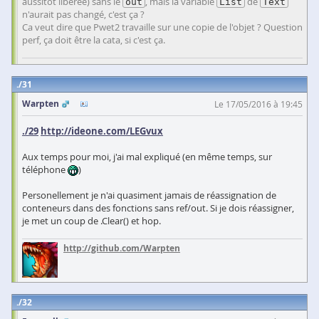
aussitôt libérée) sans le
, mais la variable
de
out
List
Text
n'aurait pas changé, c'est ça ?
Ca veut dire que Pwet2 travaille sur une copie de l'objet ? Question
perf, ça doit être la cata, si c'est ça.
31
Warpten
Le 17/05/2016 à 19:45
./29
http://ideone.com/LEGvux
Aux temps pour moi, j'ai mal expliqué (en même temps, sur
téléphone
)
Personellement je n'ai quasiment jamais de réassignation de
conteneurs dans des fonctions sans ref/out. Si je dois réassigner,
je met un coup de .Clear() et hop.
http://github.com/Warpten
32