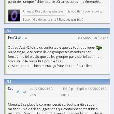
partir de l'unique fichier source où tu les auras implémentées.
All right. Keep doing whatever it is you think you're doing.
------------------------------------------
Besoin d'aide sur le site ? Essayez
par ici
:)
34
Pen^2
Le 17/05/2016 à 23:47
Oui, et c'est 42 fois plus confortable que de tout dupliquer (
)
Au passage, je te conseille de grouper tes membres par
fonctionnalité plutôt que de les grouper par visibilité comme
Stroustrup le conseillait pour le C++.
C'est en pratique bien mieux, ça évite de tout éparpiller.
35
Zeph
Le 17/05/2016 à
Edité par Zeph le 18/05/2016 à
23:51
00:01
Mouais, à sa place je commencerais surtout par être super
méfiant vis à vis des suggestions qui contiennent "c'est bien
mieux" ou "c'est de la merde" : il aura largement le temps de se