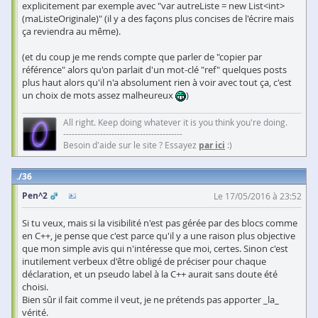
explicitement par exemple avec "var autreListe = new List<int>
(maListeOriginale)" (il y a des façons plus concises de l'écrire mais
ça reviendra au même).
(et du coup je me rends compte que parler de "copier par
référence" alors qu'on parlait d'un mot-clé "ref" quelques posts
plus haut alors qu'il n'a absolument rien à voir avec tout ça, c'est
un choix de mots assez malheureux
)
All right. Keep doing whatever it is you think you're doing.
------------------------------------------
Besoin d'aide sur le site ? Essayez
par ici
:)
36
Pen^2
Le 17/05/2016 à 23:52
Si tu veux, mais si la visibilité n'est pas gérée par des blocs comme
en C++, je pense que c'est parce qu'il y a une raison plus objective
que mon simple avis qui n'intéresse que moi, certes. Sinon c'est
inutilement verbeux d'être obligé de préciser pour chaque
déclaration, et un pseudo label à la C++ aurait sans doute été
choisi.
Bien sûr il fait comme il veut, je ne prétends pas apporter _la_
vérité.