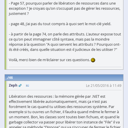
- Page 57, pourquoi parler de libération de ressources dans une
exception ? Je croyais qu'on s'occupait pas de gérer les ressources,
justement ?
- page 48, j'ai pas du tout compris à quoi sert le mot-clé yield.
- à partir de la page 74, on parle des attributs. L'auteur expose tout
ce qu'on peut immaginer côté syntaxe, mais pas la moindre
réponse à la question "A quoi servent les attributs ? Pourquoi ont-
ils été créés, dans quelle situation est-il judicieux de les utiliser ?"
Voilà, merci bien de m'éclairer sur ces questions.
46
Zeph
Le 21/05/2016 à 11:49
Libération des ressources : la mémoire gérée par .NET est
effectivement libérée automatiquement, mais ça n'est pas
forcément le cas quand tu utilises des ressources système. Par
exemple si tu ouvres un fichier, il faudra quand même le fermer à
un moment. Bon, les classes sont toutes bien fichues, et quand le
garbage collector va passer pour libérer ton instance de "File" il va
appeler sa méthode "Dispose" qui va s'occuper de fermer le fichier,