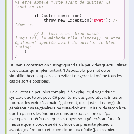
va être appelé juste avant de quitter la 
fonction ici
if
 (autre_condition)

throw
new
 Exception(
"pwet"
); 
// 
Idem ici
// Si tout s'est bien passé 
jusqu'ici, la méthode file.Dispose() va être 
également appelée avant de quitter le bloc 
"using"
    }

}
Utiliser la construction "using" quand tu le peux dès que tu utilises
des classes qui implémentent "IDisposable" permet de te
simplifier beaucoup la vie en évitant de gérer toi-même tous les
cas de sortie possibles.
Yield : c'est un peu plus compliqué à expliquer, il s'agit d'une
syntaxe que te propose C# pour écrire des générateurs (mais tu
pourrais les écrire à la main également, c'est juste plus long). Un
générateur va te générer une suite d'objets, un à un, de façon à ce
que tu puisses les énumérer dans une boucle foreach (par
exemple). L'intérêt c'est que ces objets sont générés au fur et à
mesure que la boucle se déroule, ce qui présente plusieurs
avantages. Prenons cet exemple un peu débile (j'ai pas mieux