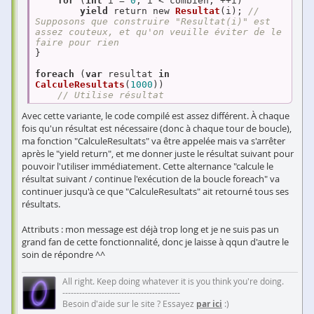
for
 (
int
 i = 
0
; i < combien; ++i)

yield
 return new 
Resultat
(
i
)
; 
// 
Supposons que construire "Resultat(i)" est 
assez couteux, et qu'on veuille éviter de le 
faire pour rien
}

foreach
 (
var
 resultat 
in
CalculeResultats
(
1000
))

// Utilise résultat
Avec cette variante, le code compilé est assez différent. À chaque
fois qu'un résultat est nécessaire (donc à chaque tour de boucle),
ma fonction "CalculeResultats" va être appelée mais va s'arrêter
après le "yield return", et me donner juste le résultat suivant pour
pouvoir l'utiliser immédiatement. Cette alternance "calcule le
résultat suivant / continue l'exécution de la boucle foreach" va
continuer jusqu'à ce que "CalculeResultats" ait retourné tous ses
résultats.
Attributs : mon message est déjà trop long et je ne suis pas un
grand fan de cette fonctionnalité, donc je laisse à qqun d'autre le
soin de répondre ^^
All right. Keep doing whatever it is you think you're doing.
------------------------------------------
Besoin d'aide sur le site ? Essayez
par ici
:)