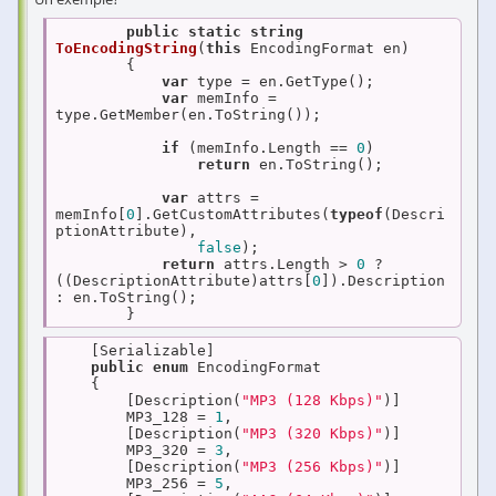
public
static
string
ToEncodingString
(
this
 EncodingFormat en
)

{

var
 type = en.GetType();

var
 memInfo = 
type.GetMember(en.ToString());

if
 (memInfo.Length == 
0
)

return
 en.ToString();

var
 attrs = 
memInfo[
0
].GetCustomAttributes(
typeof
(Descri
ptionAttribute),

false
);

return
 attrs.Length > 
0
 ? 
((DescriptionAttribute)attrs[
0
]).Description 
: en.ToString();

        }
    [Serializable]

public
enum
 EncodingFormat

    {

        [Description(
"MP3 (128 Kbps)"
)]

        MP3_128 = 
1
,

        [Description(
"MP3 (320 Kbps)"
)]

        MP3_320 = 
3
,

        [Description(
"MP3 (256 Kbps)"
)]

        MP3_256 = 
5
,
