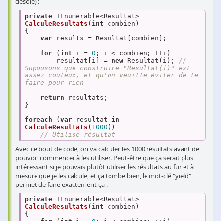
désolé) :
private
 IEnumerable<Resultat> 
CalculeResultats
(
int
 combien
{

var
 results = Resultat[combien];

for
 (
int
 i = 
0
; i < combien; ++i)

        resultat[i] = 
new
 Resultat(i); 
// 
Supposons que construire "Resultat(i)" est 
assez couteux, et qu'on veuille éviter de le 
faire pour rien
return
 resultats;

}

foreach
 (
var
 resultat 
in
CalculeResultats
(
1000
))

// Utilise résultat
Avec ce bout de code, on va calculer les 1000 résultats avant de
pouvoir commencer à les utiliser. Peut-être que ça serait plus
intéressant si je pouvais plutôt utiliser les résultats au fur et à
mesure que je les calcule, et ça tombe bien, le mot-clé "yield"
permet de faire exactement ça :
private
 IEnumerable<Resultat> 
CalculeResultats
(
int
 combien
{
