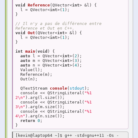
void
Reference
(QVector<
int
> &l)
{

  l = QVector<
int
>(
1
);

}

// Il n'y a pas de différence entre 
Reference et Out en C++.
void
Out
(QVector<
int
> &l)
{

  l = QVector<
int
>(
1
);

}

int
main
(
void
)
{

auto
 l = QVector<
int
>(
2
);

auto
 m = QVector<
int
>(
3
);

auto
 n = QVector<
int
>(
4
);

  Value(l);

  Reference(m);

  Out(n);

QTextStream 
console
(
stdout
)
;

  console << QStringLiteral(
"%1 
2\n"
).arg(l.size());

  console << QStringLiteral(
"%1 
3\n"
).arg(m.size());

  console << QStringLiteral(
"%1 
4\n"
).arg(n.size());

return
0
;

}
[kevin@laptop64 ~]$ g++ -std=gnu++11 -Os -