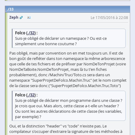
33
Zeph
Le 17/05/2016 à 22:08
Folco (
./32
) :
Suis-je obligé de déclarer un namespace ? Ou est-ce
simplement une bonne coutume ?
Pas obligé, mais par convention on en met toujours un. Il est de
bon goût de refléter dans ton namespace la même arborescence
que celle de tes fichiers et de préfixer par NomDeTonProjet (voire
NomDeTaBoite.NomDeTonProjet, mais là tu t'en fiches
probablement), donc /Machin/Truc/Toto.cs sera dans un
namespace "SuperProjetDeFolco.Machin.Truc" (et le nom complet
de la classe sera donc ("SuperProjetDeFolco.Machin.Truc.Toto")
Folco (
./32
) :
Suis-je obligé de déclarer mon programme dans une classe ?
Je crois que oui. Mais alors, cette classe a-t-elle un header ?
Ou sont les autres déclarations de cette classe (les variables,
par exemple) ?
Oui, et la distinction "header" vs "code" n'existe pas. Le
compilateur s'occuper d'extraire la signature de tes méthodes à