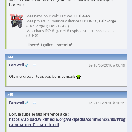
horreur!
Mes news pour calculatrices TI:
Ti-Gen
Mes projets PC pour calculatrices TI:
TIGCC
,
CalcForge
(CalcForgeLP, Emu-TIGCC)
Mes chans IRC: #tigcc et #inspired sur irc.freequest.net
(UTF-8)
Liberté
,
Égalité
,
Fraternité
44
Farewell
Le 18/05/2016 à 06:19
Ok, merci pour tous vos bons conseils
45
Farewell
Le 21/05/2016 à 10:15
Bon, la suite. Je fais référence à ça :
https://upload.wikimedia.org/wikipedia/commons/8/8d/Prog
rammation_C_sharp-fr.pdf