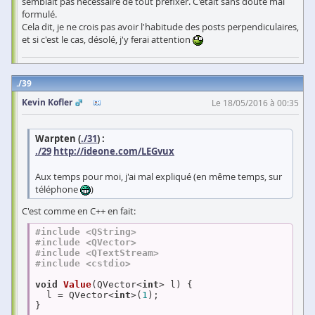
semblait pas nécessaire de tout préfixer. C'était sans doute mal
formulé.
Cela dit, je ne crois pas avoir l'habitude des posts perpendiculaires,
et si c'est le cas, désolé, j'y ferai attention
39
Kevin Kofler
Le 18/05/2016 à 00:35
Warpten (
./31
) :
./29
http://ideone.com/LEGvux
Aux temps pour moi, j'ai mal expliqué (en même temps, sur
téléphone
)
C'est comme en C++ en fait:
#
include
<QString>
#
include
<QVector>
#
include
<QTextStream>
#
include
<cstdio>
void
Value
(QVector<
int
> l)
{

  l = QVector<
int
>(
1
);

}
