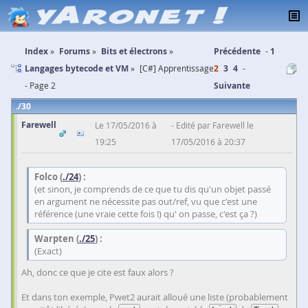
Index
Forums
Bits et électrons
Précédente
1
Langages bytecode et VM
[C#] Apprentissage
2
3
4
- Page 2
Suivante
30
Farewell
Le 17/05/2016 à
Edité par Farewell le
19:25
17/05/2016 à 20:37
Folco (
./24
) :
(et sinon, je comprends de ce que tu dis qu'un objet passé
en argument ne nécessite pas out/ref, vu que c'est une
référence (une vraie cette fois !) qu' on passe, c'est ça ?)
Warpten (
./25
) :
(Exact)
Ah, donc ce que je cite est faux alors ?
Et dans ton exemple, Pwet2 aurait alloué une liste (probablement