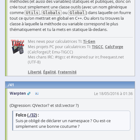
méthodes (et aussi des variables) statiques et publiques, donc on
crée tout simplement une classe outils (avec un nom générique
comme
,
ou
) dans laquelle on fourre
Utils
Globals
Global
tout ce qu'on mettrait en global en C++. Ou alors tu trouves la
classe à laquelle la méthode ou variable correspond le plus
thématiquement et tu la mets en statique là-dedans.
Mes news pour calculatrices TI:
Ti-Gen
Mes projets PC pour calculatrices TI:
TIGCC
,
CalcForge
(CalcForgeLP, Emu-TIGCC)
Mes chans IRC: #tigcc et #inspired sur irc.freequest.net
(UTF-8)
Liberté
,
Égalité
,
Fraternité
41
Warpten
Le 18/05/2016 à 01:36
(Digression: QVector? et std::vector ?)
Folco (
./32
) :
Suis-je obligé de déclarer un namespace ? Ou est-ce
simplement une bonne coutume ?