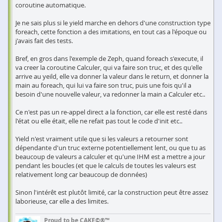
coroutine automatique.
Je ne sais plus si le yield marche en dehors d'une construction type
foreach, cette fonction a des imitations, en tout cas a l'époque ou
j'avais fait des tests.
Bref, en gros dans l'exemple de Zeph, quand foreach s'execute, il
va creer la coroutine Calculer, qui va faire son truc, et des qu'elle
arrive au yeild, elle va donner la valeur dans le return, et donner la
main au foreach, qui lui va faire son truc, puis une fois qu'il a
besoin d'une nouvelle valeur, va redonner la main a Calculer etc..
Ce n'est pas un re-appel direct a la fonction, car elle est resté dans
l'état ou elle était, elle ne refait pas tout le code d'init etc..
Yield n'est vraiment utile que si les valeurs a retourner sont
dépendante d'un truc externe potentiellement lent, ou que tu as
beaucoup de valeurs a calculer et qu'une IHM est a mettre a jour
pendant les boucles (et que le calculs de toutes les valeurs est
relativement long car beaucoup de données)
Sinon l'intérêt est plutôt limité, car la construction peut être assez
laborieuse, car elle a des limites.
Proud to be CAKE©®™