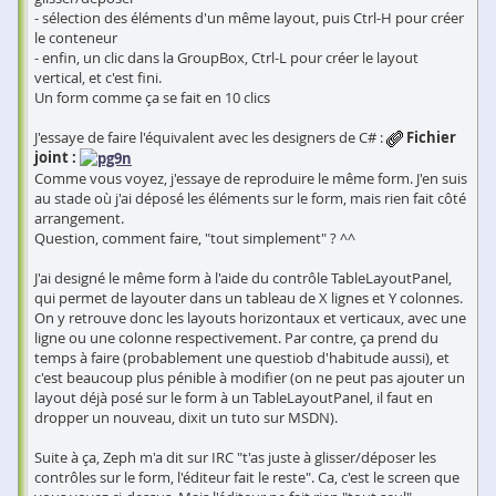
- sélection des éléments d'un même layout, puis Ctrl-H pour créer
le conteneur
- enfin, un clic dans la GroupBox, Ctrl-L pour créer le layout
vertical, et c'est fini.
Un form comme ça se fait en 10 clics
J'essaye de faire l'équivalent avec les designers de C# :
Fichier
joint :
Comme vous voyez, j'essaye de reproduire le même form. J'en suis
au stade où j'ai déposé les éléments sur le form, mais rien fait côté
arrangement.
Question, comment faire, "tout simplement" ? ^^
J'ai designé le même form à l'aide du contrôle TableLayoutPanel,
qui permet de layouter dans un tableau de X lignes et Y colonnes.
On y retrouve donc les layouts horizontaux et verticaux, avec une
ligne ou une colonne respectivement. Par contre, ça prend du
temps à faire (probablement une questiob d'habitude aussi), et
c'est beaucoup plus pénible à modifier (on ne peut pas ajouter un
layout déjà posé sur le form à un TableLayoutPanel, il faut en
dropper un nouveau, dixit un tuto sur MSDN).
Suite à ça, Zeph m'a dit sur IRC "t'as juste à glisser/déposer les
contrôles sur le form, l'éditeur fait le reste". Ca, c'est le screen que