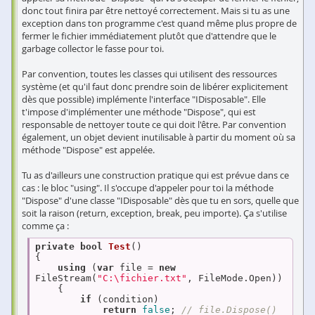
donc tout finira par être nettoyé correctement. Mais si tu as une
exception dans ton programme c'est quand même plus propre de
fermer le fichier immédiatement plutôt que d'attendre que le
garbage collector le fasse pour toi.
Par convention, toutes les classes qui utilisent des ressources
système (et qu'il faut donc prendre soin de libérer explicitement
dès que possible) implémente l'interface "IDisposable". Elle
t'impose d'implémenter une méthode "Dispose", qui est
responsable de nettoyer toute ce qui doit l'être. Par convention
également, un objet devient inutilisable à partir du moment où sa
méthode "Dispose" est appelée.
Tu as d'ailleurs une construction pratique qui est prévue dans ce
cas : le bloc "using". Il s'occupe d'appeler pour toi la méthode
"Dispose" d'une classe "IDisposable" dès que tu en sors, quelle que
soit la raison (return, exception, break, peu importe). Ça s'utilise
comme ça :
private
bool
Test
(
{

using
 (
var
 file = 
new
FileStream(
"C:\fichier.txt"
, FileMode.Open))

    {

if
 (condition)

return
false
; 
// file.Dispose() 