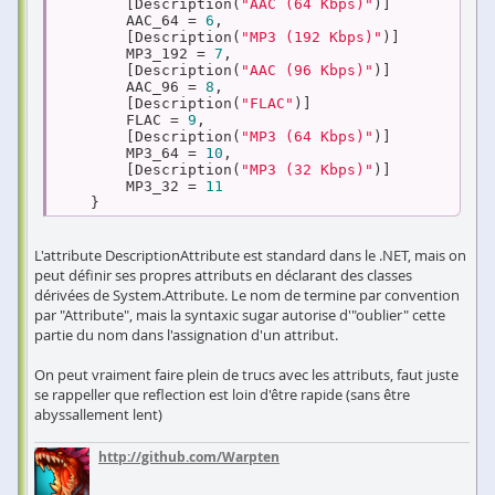
        [Description(
"AAC (64 Kbps)"
)]

        AAC_64 = 
6
,

        [Description(
"MP3 (192 Kbps)"
)]

        MP3_192 = 
7
,

        [Description(
"AAC (96 Kbps)"
)]

        AAC_96 = 
8
,

        [Description(
"FLAC"
)]

        FLAC = 
9
,

        [Description(
"MP3 (64 Kbps)"
)]

        MP3_64 = 
10
,

        [Description(
"MP3 (32 Kbps)"
)]

        MP3_32 = 
11
    }
L'attribute DescriptionAttribute est standard dans le .NET, mais on
peut définir ses propres attributs en déclarant des classes
dérivées de System.Attribute. Le nom de termine par convention
par "Attribute", mais la syntaxic sugar autorise d'"oublier" cette
partie du nom dans l'assignation d'un attribut.
On peut vraiment faire plein de trucs avec les attributs, faut juste
se rappeller que reflection est loin d'être rapide (sans être
abyssallement lent)
http://github.com/Warpten