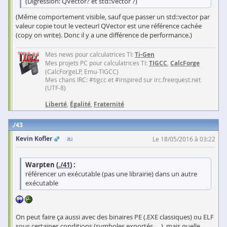
(Digression: QVector? et std::vector ?)
(Même comportement visible, sauf que passer un std::vector par
valeur copie tout le vecteur! QVector est une référence cachée
(copy on write). Donc il y a une différence de performance.)
Mes news pour calculatrices TI:
Ti-Gen
Mes projets PC pour calculatrices TI:
TIGCC
,
CalcForge
(CalcForgeLP, Emu-TIGCC)
Mes chans IRC: #tigcc et #inspired sur irc.freequest.net
(UTF-8)
Liberté
,
Égalité
,
Fraternité
43
Kevin Kofler
Le 18/05/2016 à 03:22
Warpten (
./41
) :
référencer un exécutable (pas une librairie) dans un autre
exécutable
On peut faire ça aussi avec des binaires PE (.EXE classiques) ou ELF
sous certaines conditions (symboles exportés, …), mais quelle