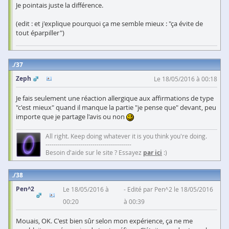
Je pointais juste la différence.
(edit : et j'explique pourquoi ça me semble mieux : "ça évite de
tout éparpiller")
37
Zeph
Le 18/05/2016 à 00:18
Je fais seulement une réaction allergique aux affirmations de type
"c'est mieux" quand il manque la partie "je pense que" devant, peu
importe que je partage l'avis ou non
All right. Keep doing whatever it is you think you're doing.
------------------------------------------
Besoin d'aide sur le site ? Essayez
par ici
:)
38
Pen^2
Le 18/05/2016 à
Edité par Pen^2 le 18/05/2016
00:20
à 00:39
Mouais, OK. C'est bien sûr selon mon expérience, ça ne me