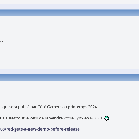
ion
eu qui sera publié par Côté Gamers au printemps 2024.
us aurez tout le loisir de repeindre votre Lynx en ROUGE
0608/red-gets-a-new-demo-before-release