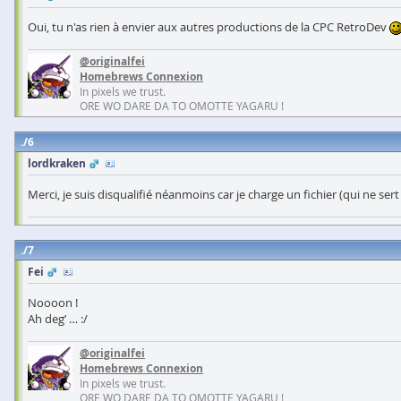
Oui, tu n'as rien à envier aux autres productions de la CPC RetroDev
@originalfei
Homebrews Connexion
In pixels we trust.
ORE WO DARE DA TO OMOTTE YAGARU !
6
lordkraken
Merci, je suis disqualifié néanmoins car je charge un fichier (qui ne ser
7
Fei
Noooon !
Ah deg’ … :/
@originalfei
Homebrews Connexion
In pixels we trust.
ORE WO DARE DA TO OMOTTE YAGARU !