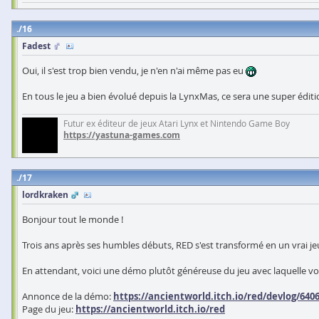
16
Fadest
Oui, il s'est trop bien vendu, je n'en n'ai même pas eu
En tous le jeu a bien évolué depuis la LynxMas, ce sera une super édit
Futur ex éditeur de jeux Atari Lynx et Nintendo Game Boy
https://yastuna-games.com
17
lordkraken
Bonjour tout le monde !
Trois ans après ses humbles débuts, RED s'est transformé en un vrai j
En attendant, voici une démo plutôt généreuse du jeu avec laquelle vo
Annonce de la démo:
https://ancientworld.itch.io/red/devlog/64
Page du jeu:
https://ancientworld.itch.io/red