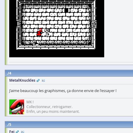
4
MetalKnuckles
J'aime beaucoup les graphismes, ça donne envie de l'essayer !
MK !
Collectionneur, retrogamer.
Enfin, un peu moins maintenant.
5
Fei