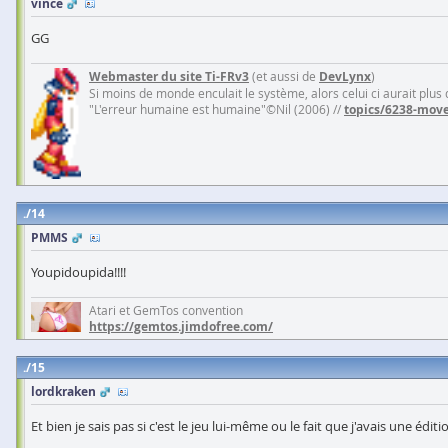
vince
GG
Webmaster du site Ti-FRv3
(et aussi de
DevLynx
)
Si moins de monde enculait le système, alors celui ci aurait plus
"L'erreur humaine est humaine"©Nil (2006) //
topics/6238-move
14
PMMS
Youpidoupida!!!!
Atari et GemTos convention
https://gemtos.jimdofree.com/
15
lordkraken
Et bien je sais pas si c'est le jeu lui-même ou le fait que j'avais une 