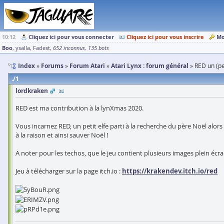
10:12
Cliquez ici pour vous connecter
Cliquez ici pour vous inscrire
Mo
Boo
ysalla
Fadest
652 inconnus
135 bots
Index
Forums
Forum Atari
Atari Lynx : forum général
RED un (pe
1
lordkraken
RED est ma contribution à la lynXmas 2020.
Vous incarnez RED, un petit elfe parti à la recherche du père Noël alors
à la raison et ainsi sauver Noël !
A noter pour les techos, que le jeu contient plusieurs images plein é
Jeu à télécharger sur la page itch.io :
https://krakendev.itch.io/red