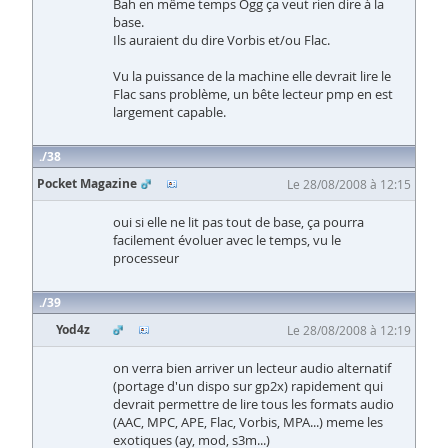
Bah en même temps Ogg ça veut rien dire à la
base.
Ils auraient du dire Vorbis et/ou Flac.
Vu la puissance de la machine elle devrait lire le
Flac sans problème, un bête lecteur pmp en est
largement capable.
38
Pocket Magazine
Le 28/08/2008 à 12:15
oui si elle ne lit pas tout de base, ça pourra
facilement évoluer avec le temps, vu le
processeur
39
Yod4z
Le 28/08/2008 à 12:19
on verra bien arriver un lecteur audio alternatif
(portage d'un dispo sur gp2x) rapidement qui
devrait permettre de lire tous les formats audio
(AAC, MPC, APE, Flac, Vorbis, MPA...) meme les
exotiques (ay, mod, s3m...)