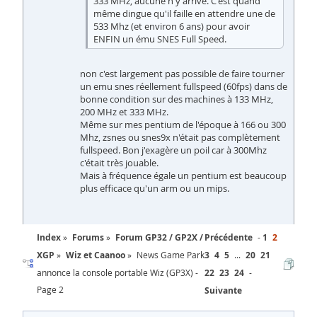
333 MHz, aucune n'y arrive. C'est quand
même dingue qu'il faille en attendre une de
533 Mhz (et environ 6 ans) pour avoir
ENFIN un ému SNES Full Speed.
non c'est largement pas possible de faire tourner
un emu snes réellement fullspeed (60fps) dans de
bonne condition sur des machines à 133 MHz,
200 MHz et 333 MHz.
Même sur mes pentium de l'époque à 166 ou 300
Mhz, zsnes ou snes9x n'était pas complètement
fullspeed. Bon j'exagère un poil car à 300Mhz
c'était très jouable.
Mais à fréquence égale un pentium est beaucoup
plus efficace qu'un arm ou un mips.
Index
Forums
Forum GP32 / GP2X /
Précédente
1
2
XGP
Wiz et Caanoo
News Game Park
3
4
5
...
20
21
annonce la console portable Wiz (GP3X) -
22
23
24
Page 2
Suivante