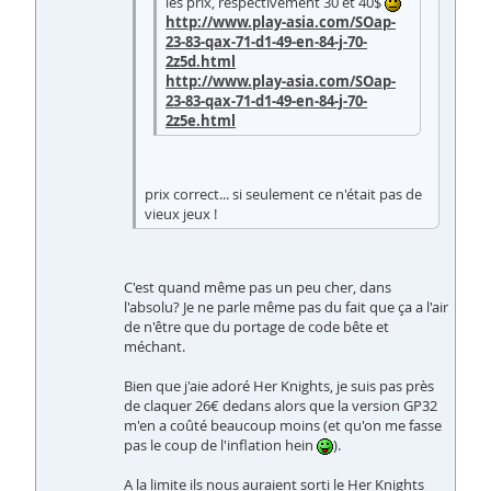
les prix, respectivement 30 et 40$
http://www.play-asia.com/SOap-
23-83-qax-71-d1-49-en-84-j-70-
2z5d.html
http://www.play-asia.com/SOap-
23-83-qax-71-d1-49-en-84-j-70-
2z5e.html
prix correct... si seulement ce n'était pas de
vieux jeux !
C'est quand même pas un peu cher, dans
l'absolu? Je ne parle même pas du fait que ça a l'air
de n'être que du portage de code bête et
méchant.
Bien que j'aie adoré Her Knights, je suis pas près
de claquer 26€ dedans alors que la version GP32
m'en a coûté beaucoup moins (et qu'on me fasse
pas le coup de l'inflation hein
).
A la limite ils nous auraient sorti le Her Knights