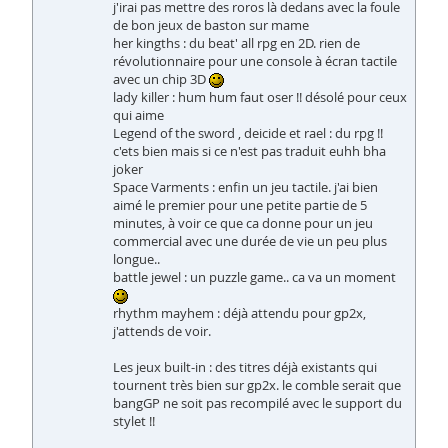
j'irai pas mettre des roros là dedans avec la foule
de bon jeux de baston sur mame
her kingths : du beat' all rpg en 2D. rien de
révolutionnaire pour une console à écran tactile
avec un chip 3D
lady killer : hum hum faut oser !! désolé pour ceux
qui aime
Legend of the sword , deicide et rael : du rpg !!
c'ets bien mais si ce n'est pas traduit euhh bha
joker
Space Varments : enfin un jeu tactile. j'ai bien
aimé le premier pour une petite partie de 5
minutes, à voir ce que ca donne pour un jeu
commercial avec une durée de vie un peu plus
longue..
battle jewel : un puzzle game.. ca va un moment
rhythm mayhem : déjà attendu pour gp2x,
j'attends de voir.
Les jeux built-in : des titres déjà existants qui
tournent très bien sur gp2x. le comble serait que
bangGP ne soit pas recompilé avec le support du
stylet !!