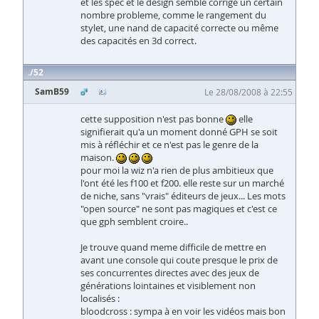
et les spec et le design semble corrigé un certain
nombre probleme, comme le rangement du
stylet, une nand de capacité correcte ou même
des capacités en 3d correct.
52
SamB59
Le 28/08/2008 à 22:55
cette supposition n'est pas bonne
elle
signifierait qu'a un moment donné GPH se soit
mis à réfléchir et ce n'est pas le genre de la
maison.
pour moi la wiz n'a rien de plus ambitieux que
l'ont été les f100 et f200. elle reste sur un marché
de niche, sans "vrais" éditeurs de jeux... Les mots
"open source" ne sont pas magiques et c'est ce
que gph semblent croire..
Je trouve quand meme difficile de mettre en
avant une console qui coute presque le prix de
ses concurrentes directes avec des jeux de
générations lointaines et visiblement non
localisés :
bloodcross : sympa à en voir les vidéos mais bon