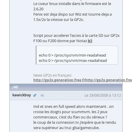
Le coeur linux installe dans le firmware est le
2.6.20
Fenix est deja dispo sur Wiz est tourne deja a
1.5x/2x la vitesse sur la GP2x.
Script pour accelerer l'acces à la carte SD sur GP2x
F100 ou F200 donne par Notaz
ici
echo 0 > /proc/sys/vm/min-readahead
echo 0 > /proc/sys/vm/max-readahead
News GP2x en français:
http://gp2x.generation.free.fr
http://gp2x.generation.free
40
kawickboy
Le 28/08/2008 à 13:12
md et snes en full speed alors maintenant . on
croise les doigts pour scummvm. les 2 jeux
commerciaux, c'est du flan ou du sérieux ?
le coup de la connexion tv j'espère que le rendu
sera supérieur au truc gba/gamecube.