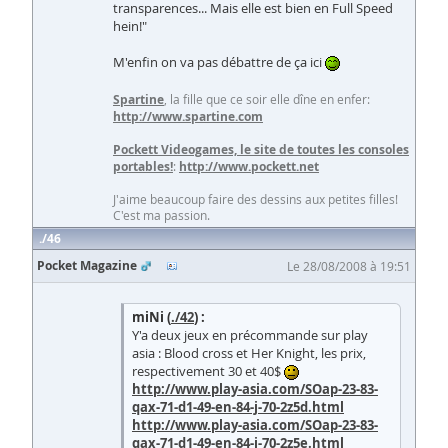
transparences... Mais elle est bien en Full Speed
hein!"
M'enfin on va pas débattre de ça ici
Spartine
, la fille que ce soir elle dîne en enfer:
http://www.spartine.com
Pockett Videogames, le site de toutes les consoles
portables!
:
http://www.pockett.net
J'aime beaucoup faire des dessins aux petites filles!
C'est ma passion.
46
Pocket Magazine
Le 28/08/2008 à 19:51
miNi (
./42
) :
Y'a deux jeux en précommande sur play
asia : Blood cross et Her Knight, les prix,
respectivement 30 et 40$
http://www.play-asia.com/SOap-23-83-
qax-71-d1-49-en-84-j-70-2z5d.html
http://www.play-asia.com/SOap-23-83-
qax-71-d1-49-en-84-j-70-2z5e.html