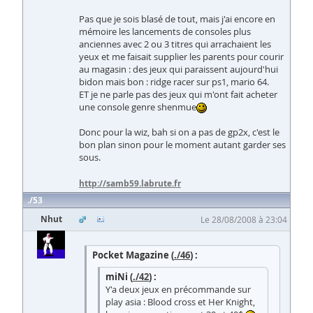
Pas que je sois blasé de tout, mais j'ai encore en
mémoire les lancements de consoles plus
anciennes avec 2 ou 3 titres qui arrachaient les
yeux et me faisait supplier les parents pour courir
au magasin : des jeux qui paraissent aujourd'hui
bidon mais bon : ridge racer sur ps1, mario 64.
ET je ne parle pas des jeux qui m'ont fait acheter
une console genre shenmue
Donc pour la wiz, bah si on a pas de gp2x, c'est le
bon plan sinon pour le moment autant garder ses
sous.
http://samb59.labrute.fr
53
Nhut
Le 28/08/2008 à 23:04
Pocket Magazine (
./46
) :
miNi (
./42
) :
Y'a deux jeux en précommande sur
play asia : Blood cross et Her Knight,