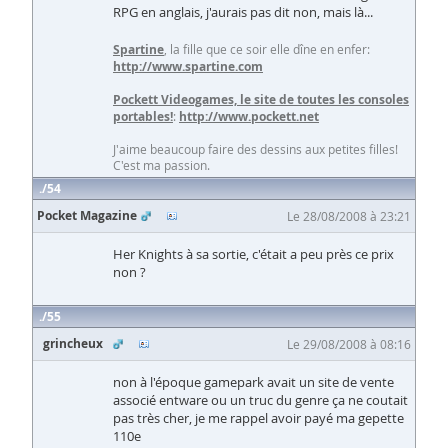
RPG en anglais, j'aurais pas dit non, mais là...
Spartine
, la fille que ce soir elle dîne en enfer:
http://www.spartine.com
Pockett Videogames, le site de toutes les consoles
portables!
:
http://www.pockett.net
J'aime beaucoup faire des dessins aux petites filles!
C'est ma passion.
54
Pocket Magazine
Le 28/08/2008 à 23:21
Her Knights à sa sortie, c'était a peu près ce prix
non ?
55
grincheux
Le 29/08/2008 à 08:16
non à l'époque gamepark avait un site de vente
associé entware ou un truc du genre ça ne coutait
pas très cher, je me rappel avoir payé ma gepette
110e