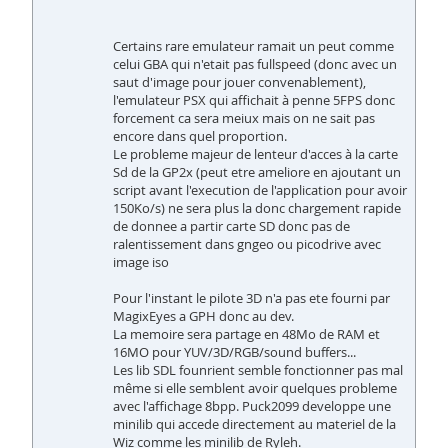
Certains rare emulateur ramait un peut comme
celui GBA qui n'etait pas fullspeed (donc avec un
saut d'image pour jouer convenablement),
l'emulateur PSX qui affichait à penne 5FPS donc
forcement ca sera meiux mais on ne sait pas
encore dans quel proportion.
Le probleme majeur de lenteur d'acces à la carte
Sd de la GP2x (peut etre ameliore en ajoutant un
script avant l'execution de l'application pour avoir
150Ko/s) ne sera plus la donc chargement rapide
de donnee a partir carte SD donc pas de
ralentissement dans gngeo ou picodrive avec
image iso
Pour l'instant le pilote 3D n'a pas ete fourni par
MagixEyes a GPH donc au dev.
La memoire sera partage en 48Mo de RAM et
16MO pour YUV/3D/RGB/sound buffers...
Les lib SDL founrient semble fonctionner pas mal
même si elle semblent avoir quelques probleme
avec l'affichage 8bpp. Puck2099 developpe une
minilib qui accede directement au materiel de la
Wiz comme les minilib de Ryleh.