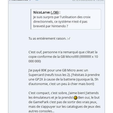
NicoLarve (
./36
) :
Je suis surpris par l'utilisation des croix
directionnels, ce système n'est-il pas
breveté par Nintendo ?
Tu as entiérement raison. :-/
C'est ouf, personne n'a remarqué que c'était la
copie conforme de la GB Micro!!!!!! (!!!!!!!!!!!!!! x 10
000 000)
J'ai payé 80€ pour une GB Micro avec un
Supercard (neufs tous les 2). J'hésitais à prendre
une GP2X à cause de la batterie (quoique là, 5h
d'autonomie, c'est un peu à chier mais bon!)
C'est compact, c'est sobre, j'aime bien! J'attends
les émulateurs et je la prends!
Ben oui, le but
de GamePark c'est pas de sortir des vrais jeux,
mais de s'appuyer sur les catalogues de jeux des
autres consoles...