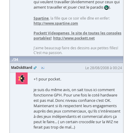
qui veulent travailler (évidemment pour ceux qui
aiment travailler et jouer c'est le paradis
).
Spartine
, la fille que ce soir elle dîne en enfer:
http://www.spartine.com
Pockett Videogames, le site de toutes les consoles
portables!
:
http://www.pockett.net
J'aime beaucoup faire des dessins aux petites filles!
C'est ma passion.
34
MaDsk8tard
Le 28/08/2008 à 00:24
+1 pour pocket.
je suis du même avis, on sait tous ici comment
fonctionne GPH. Pour une fois le coté hardware
est pas mal. Donc niveau confiance c'est OK.
Maintenant si ils respectent leurs engagements
auprès des jeux commerciaux, qu'ils s'intéressent
à des jeux indépendants et commercial alors ça
peut le faire... ( un certain crocodile sur la WIZ ne
ferait pas trop de mal...)