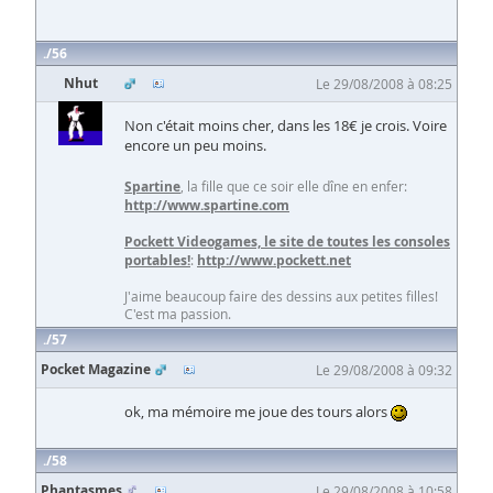
56
Nhut
Le 29/08/2008 à 08:25
Non c'était moins cher, dans les 18€ je crois. Voire
encore un peu moins.
Spartine
, la fille que ce soir elle dîne en enfer:
http://www.spartine.com
Pockett Videogames, le site de toutes les consoles
portables!
:
http://www.pockett.net
J'aime beaucoup faire des dessins aux petites filles!
C'est ma passion.
57
Pocket Magazine
Le 29/08/2008 à 09:32
ok, ma mémoire me joue des tours alors
58
Phantasmes
Le 29/08/2008 à 10:58