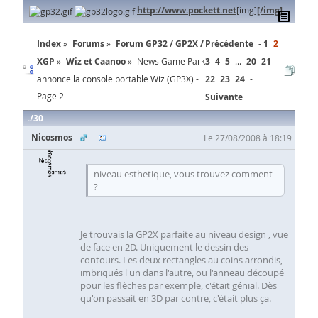
http://www.pockett.net
[img]
[/img]
Index
Forums
Forum GP32 / GP2X /
Précédente
1
2
XGP
Wiz et Caanoo
News Game Park
3
4
5
...
20
21
annonce la console portable Wiz (GP3X) -
22
23
24
Page 2
Suivante
30
Nicosmos
Le 27/08/2008 à 18:19
niveau esthetique, vous trouvez comment
?
Je trouvais la GP2X parfaite au niveau design , vue
de face en 2D. Uniquement le dessin des
contours. Les deux rectangles au coins arrondis,
imbriqués l'un dans l'autre, ou l'anneau découpé
pour les flèches par exemple, c'était génial. Dès
qu'on passait en 3D par contre, c'était plus ça.