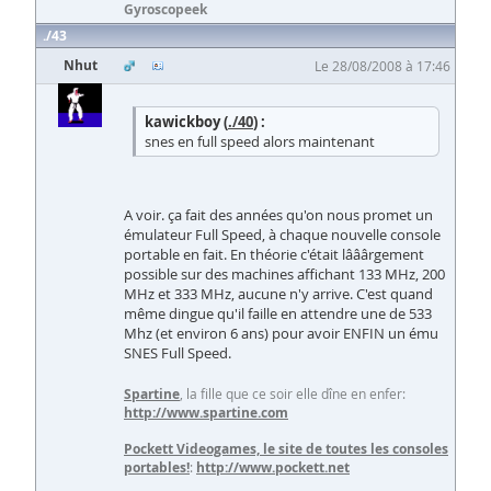
Gyroscopeek
43
Nhut
Le 28/08/2008 à 17:46
kawickboy (
./40
) :
snes en full speed alors maintenant
A voir. ça fait des années qu'on nous promet un
émulateur Full Speed, à chaque nouvelle console
portable en fait. En théorie c'était lââârgement
possible sur des machines affichant 133 MHz, 200
MHz et 333 MHz, aucune n'y arrive. C'est quand
même dingue qu'il faille en attendre une de 533
Mhz (et environ 6 ans) pour avoir ENFIN un ému
SNES Full Speed.
Spartine
, la fille que ce soir elle dîne en enfer:
http://www.spartine.com
Pockett Videogames, le site de toutes les consoles
portables!
:
http://www.pockett.net