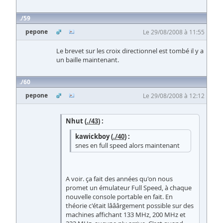
59
pepone
Le 29/08/2008 à 11:55
Le brevet sur les croix directionnel est tombé il y a
un baille maintenant.
60
pepone
Le 29/08/2008 à 12:12
Nhut (
./43
) :
kawickboy (
./40
) :
snes en full speed alors maintenant
A voir. ça fait des années qu'on nous
promet un émulateur Full Speed, à chaque
nouvelle console portable en fait. En
théorie c'était lââârgement possible sur des
machines affichant 133 MHz, 200 MHz et