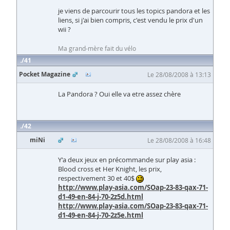
je viens de parcourir tous les topics pandora et les
liens, si j'ai bien compris, c'est vendu le prix d'un
wii ?
Ma grand-mère fait du vélo
41
Pocket Magazine
Le 28/08/2008 à 13:13
La Pandora ? Oui elle va etre assez chère
42
miNi
Le 28/08/2008 à 16:48
Y'a deux jeux en précommande sur play asia :
Blood cross et Her Knight, les prix,
respectivement 30 et 40$
http://www.play-asia.com/SOap-23-83-qax-71-
d1-49-en-84-j-70-2z5d.html
http://www.play-asia.com/SOap-23-83-qax-71-
d1-49-en-84-j-70-2z5e.html