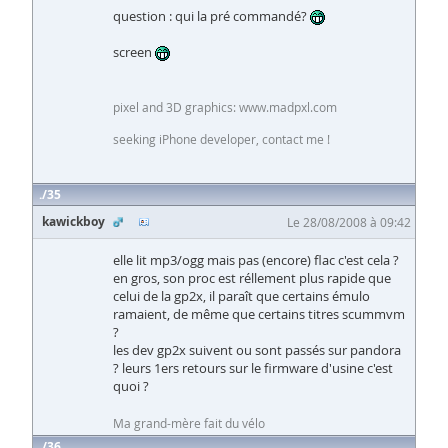
question : qui la pré commandé?
screen
pixel and 3D graphics: www.madpxl.com
seeking iPhone developer, contact me !
35
kawickboy
Le 28/08/2008 à 09:42
elle lit mp3/ogg mais pas (encore) flac c'est cela ?
en gros, son proc est réllement plus rapide que
celui de la gp2x, il paraît que certains émulo
ramaient, de même que certains titres scummvm
?
les dev gp2x suivent ou sont passés sur pandora
? leurs 1ers retours sur le firmware d'usine c'est
quoi ?
Ma grand-mère fait du vélo
36