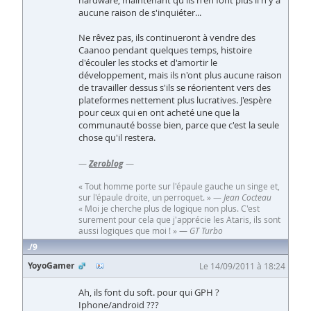
hardware, maintenant qu'ils n'en font plus il n'y a
aucune raison de s'inquiéter...
Ne rêvez pas, ils continueront à vendre des
Caanoo pendant quelques temps, histoire
d'écouler les stocks et d'amortir le
développement, mais ils n'ont plus aucune raison
de travailler dessus s'ils se réorientent vers des
plateformes nettement plus lucratives. J'espère
pour ceux qui en ont acheté une que la
communauté bosse bien, parce que c'est la seule
chose qu'il restera.
—
Zeroblog
—
« Tout homme porte sur l'épaule gauche un singe et,
sur l'épaule droite, un perroquet. » —
Jean Cocteau
« Moi je cherche plus de logique non plus. C'est
surement pour cela que j'apprécie les Ataris, ils sont
aussi logiques que moi ! » —
GT Turbo
9
YoyoGamer
Le 14/09/2011 à 18:24
Ah, ils font du soft. pour qui GPH ?
Iphone/android ???