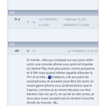
12
O_o
Le 15/09/2011
Edité par O_o le
à 15:30
04/09/2017 à 14:04
-
13
dd-
Le 15/09/2011 à 15:55
Et merde... Moi qui comptait sur eux pour enfin
sortir une console ultime sous android inspirée
du Xperia Play mais plus petite, moins puissante
et à 50€ mais quand même capable d'émuler la
PS1 et la N64...
D'ailleurs, s'ils accusent les
smartphones, ils auraient peut-être dû sortir un
smart-game-phone sous android plutot que la
Caanoo, comme ça au moins des jeux sur leur
bécane c'est sûr qu'il y en aurait eu des tones, et
leurs jeux à eux auraient pû se vendre à tous les
droids du monde : $$...