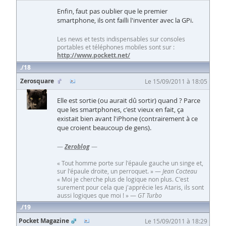
Enfin, faut pas oublier que le premier
smartphone, ils ont failli l'inventer avec la GPi.
Les news et tests indispensables sur consoles
portables et téléphones mobiles sont sur :
http://www.pockett.net/
18
Zerosquare
Le 15/09/2011 à 18:05
Elle est sortie (ou aurait dû sortir) quand ? Parce
que les smartphones, c'est vieux en fait, ça
existait bien avant l'iPhone (contrairement à ce
que croient beaucoup de gens).
—
Zeroblog
—
« Tout homme porte sur l'épaule gauche un singe et,
sur l'épaule droite, un perroquet. » —
Jean Cocteau
« Moi je cherche plus de logique non plus. C'est
surement pour cela que j'apprécie les Ataris, ils sont
aussi logiques que moi ! » —
GT Turbo
19
Pocket Magazine
Le 15/09/2011 à 18:29