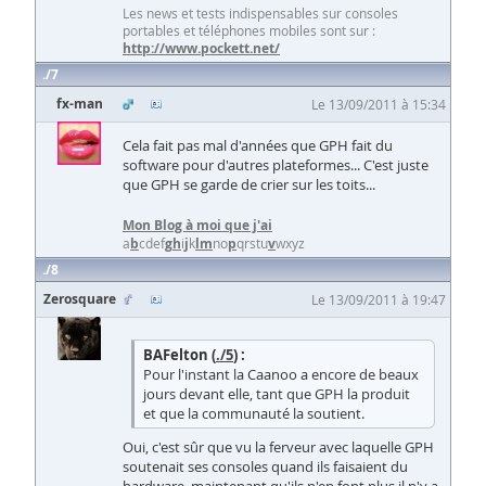
Les news et tests indispensables sur consoles
portables et téléphones mobiles sont sur :
http://www.pockett.net/
7
fx-man
Le 13/09/2011 à 15:34
Cela fait pas mal d'années que GPH fait du
software pour d'autres plateformes... C'est juste
que GPH se garde de crier sur les toits...
Mon Blog à moi que j'ai
a
b
cdef
g
h
i
j
k
l
m
no
p
qrstu
v
wxyz
8
Zerosquare
Le 13/09/2011 à 19:47
BAFelton (
./5
) :
Pour l'instant la Caanoo a encore de beaux
jours devant elle, tant que GPH la produit
et que la communauté la soutient.
Oui, c'est sûr que vu la ferveur avec laquelle GPH
soutenait ses consoles quand ils faisaient du