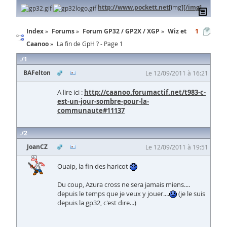
http://www.pockett.net
[img]
[/img]
Index
Forums
Forum GP32 / GP2X / XGP
Wiz et
1
Caanoo
La fin de GpH ? - Page 1
1
BAFelton
Le 12/09/2011 à 16:21
A lire ici :
http://caanoo.forumactif.net/t983-c-
est-un-jour-sombre-pour-la-
communaute#11137
2
JoanCZ
Le 12/09/2011 à 19:51
Ouaip, la fin des haricot
Du coup, Azura cross ne sera jamais miens....
depuis le temps que je veux y jouer....
(je le suis
depuis la gp32, c'est dire...)