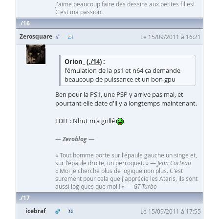
J'aime beaucoup faire des dessins aux petites filles!
C'est ma passion.
16
Zerosquare
Le 15/09/2011 à 16:21
Orion_ (
./14
) :
l'émulation de la ps1 et n64 ça demande
beaucoup de puissance et un bon gpu
Ben pour la PS1, une PSP y arrive pas mal, et
pourtant elle date d'il y a longtemps maintenant.
EDIT : Nhut m'a grillé
—
Zeroblog
—
« Tout homme porte sur l'épaule gauche un singe et,
sur l'épaule droite, un perroquet. » —
Jean Cocteau
« Moi je cherche plus de logique non plus. C'est
surement pour cela que j'apprécie les Ataris, ils sont
aussi logiques que moi ! » —
GT Turbo
17
icebraf
Le 15/09/2011 à 17:55