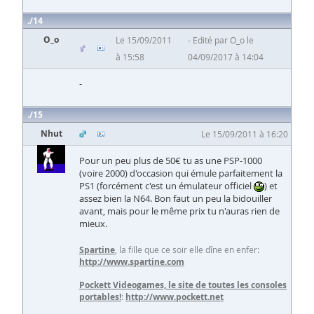
14
O_o
Le 15/09/2011
Edité par O_o le
à 15:58
04/09/2017 à 14:04
-
15
Nhut
Le 15/09/2011 à 16:20
Pour un peu plus de 50€ tu as une PSP-1000
(voire 2000) d'occasion qui émule parfaitement la
PS1 (forcément c'est un émulateur officiel
) et
assez bien la N64. Bon faut un peu la bidouiller
avant, mais pour le même prix tu n'auras rien de
mieux.
Spartine
, la fille que ce soir elle dîne en enfer:
http://www.spartine.com
Pockett Videogames, le site de toutes les consoles
portables!
:
http://www.pockett.net