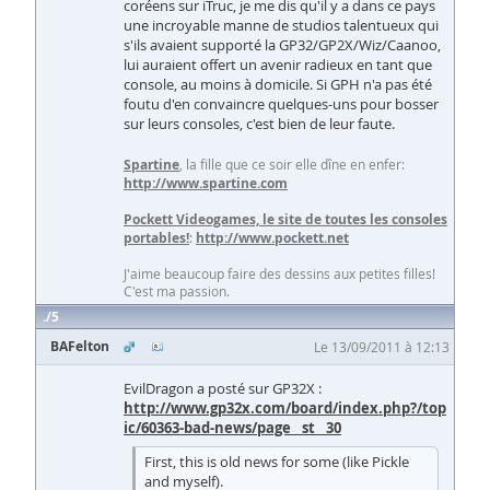
coréens sur iTruc, je me dis qu'il y a dans ce pays
une incroyable manne de studios talentueux qui
s'ils avaient supporté la GP32/GP2X/Wiz/Caanoo,
lui auraient offert un avenir radieux en tant que
console, au moins à domicile. Si GPH n'a pas été
foutu d'en convaincre quelques-uns pour bosser
sur leurs consoles, c'est bien de leur faute.
Spartine
, la fille que ce soir elle dîne en enfer:
http://www.spartine.com
Pockett Videogames, le site de toutes les consoles
portables!
:
http://www.pockett.net
J'aime beaucoup faire des dessins aux petites filles!
C'est ma passion.
5
BAFelton
Le 13/09/2011 à 12:13
EvilDragon a posté sur GP32X :
http://www.gp32x.com/board/index.php?/top
ic/60363-bad-news/page__st__30
First, this is old news for some (like Pickle
and myself).