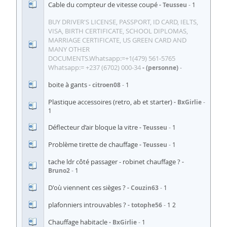
Cable du compteur de vitesse coupé
Teusseu
1
BUY DRIVER'S LICENSE, PASSPORT, ID CARD, IELTS,
VISA, BIRTH CERTIFICATE, SCHOOL DIPLOMAS,
MARRIAGE CERTIFICATE, US GREEN CARD AND
MANY OTHER
DOCUMENTS.Whatsapp:=+1(479) 561‑5765
Whatsapp:= +237 (6702) 000‑34
(personne)
boite à gants
citroen08
1
Plastique accessoires (retro, ab et starter)
BxGirlie
1
Déflecteur d’air bloque la vitre
Teusseu
1
Problème tirette de chauffage
Teusseu
1
tache ldr côté passager - robinet chauffage ?
Bruno2
1
D'où viennent ces sièges ?
Couzin63
1
plafonniers introuvables ?
totophe56
1
2
Chauffage habitacle
BxGirlie
1