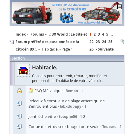
Index
Forums
.: BX World : Le Site et
1
2
3
4
5
...
Forum préféré des passionnés de la
22
23
24
25
Citroën BX :.
Habitacle. - Page 1
26
Suivante
Section
Habitacle.
Conseils pour entretenir, réparer, modifier et
personnaliser l'habitacle de votre véhicule.
FAQ Mécanique
Bxman
1
Rideaux à enrouleur de plage arrière qui ne
s'enroulent plus
labxdupapy
1
Joint lèche-vitre
totophe56
1
2
Coque de rétroviseur bouge toute seule
Teusseu
1