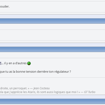
souder.
61
... il y en a d'autres
r que tu as la bonne tension derrière ton régulateur ?
 droite, un perroquet. » —
Jean Cocteau
a que j'apprécie les Ataris, ils sont aussi logiques que moi ! » —
GT Turbo