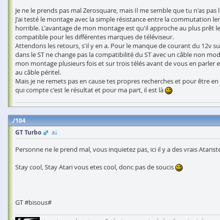
Je ne le prends pas mal Zerosquare, mais Il me semble que tu n'as pas lu l
J'ai testé le montage avec la simple résistance entre la commutation l
horrible. L'avantage de mon montage est qu'il approche au plus prêt le
compatible pour les différentes marques de téléviseur.
Attendons les retours, s'il y en a. Pour le manque de courant du 12v sur
dans le ST ne change pas la compatibilité du ST avec un câble non mod
mon montage plusieurs fois et sur trois télés avant de vous en parler 
au câble péritel.
Mais je ne remets pas en cause tes propres recherches et pour être en
qui compte c'est le résultat et pour ma part, il est là
104
GT Turbo
Personne ne le prend mal, vous inquietez pas, ici il y a des vrais Atariste
Stay cool, Stay Atari vous etes cool, donc pas de soucis
GT #bisous#