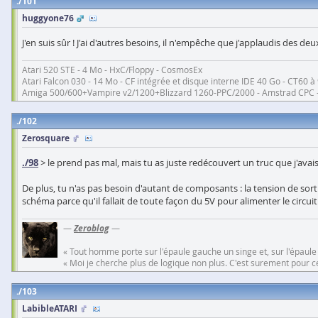
101
huggyone76
J'en suis sûr ! J'ai d'autres besoins, il n'empêche que j'applaudis des 
Atari 520 STE - 4 Mo - HxC/Floppy - CosmosEx
Atari Falcon 030 - 14 Mo - CF intégrée et disque interne IDE 40 Go - CT60
Amiga 500/600+Vampire v2/1200+Blizzard 1260-PPC/2000 - Amstrad CPC 
102
Zerosquare
./98
> le prend pas mal, mais tu as juste redécouvert un truc que j'avais
De plus, tu n'as pas besoin d'autant de composants : la tension de sortie 
schéma parce qu'il fallait de toute façon du 5V pour alimenter le circuit
—
Zeroblog
—
« Tout homme porte sur l'épaule gauche un singe et, sur l'épaule
« Moi je cherche plus de logique non plus. C'est surement pour cel
103
LabibleATARI