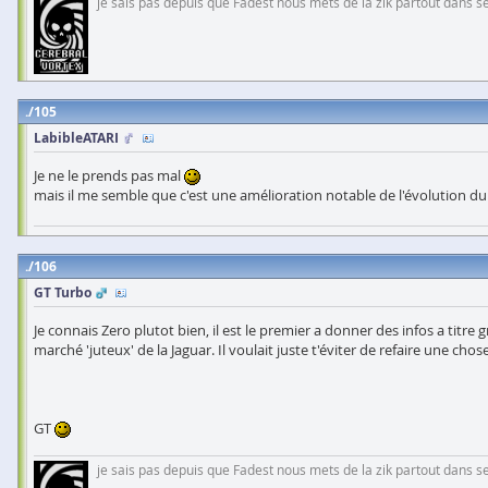
je sais pas depuis que Fadest nous mets de la zik partout dans se
105
LabibleATARI
Je ne le prends pas mal
mais il me semble que c'est une amélioration notable de l'évolution d
106
GT Turbo
Je connais Zero plutot bien, il est le premier a donner des infos a titre 
marché 'juteux' de la Jaguar. Il voulait juste t'éviter de refaire une chose
GT
je sais pas depuis que Fadest nous mets de la zik partout dans se