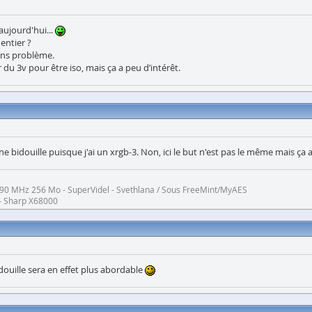
aujourd'hui...
 entier ?
sans problème.
du 3v pour être iso, mais ça a peu d’intérêt.
ne bidouille puisque j'ai un xrgb-3. Non, ici le but n'est pas le même mais ça 
 à 90 MHz 256 Mo - SuperVidel - Svethlana / Sous FreeMint/MyAES
- Sharp X68000
douille sera en effet plus abordable