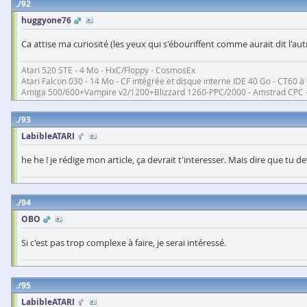
92
huggyone76
Ca attise ma curiosité (les yeux qui s'ébouriffent comme aurait dit l'autre
Atari 520 STE - 4 Mo - HxC/Floppy - CosmosEx
Atari Falcon 030 - 14 Mo - CF intégrée et disque interne IDE 40 Go - CT60
Amiga 500/600+Vampire v2/1200+Blizzard 1260-PPC/2000 - Amstrad CPC 
93
LabibleATARI
he he ! je rédige mon article, ça devrait t'interesser. Mais dire que tu dev
94
OBO
Si c'est pas trop complexe à faire, je serai intéressé.
95
LabibleATARI