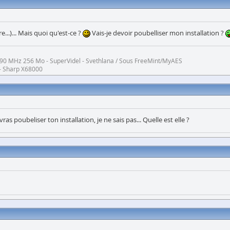
...)... Mais quoi qu'est-ce ?
Vais-je devoir poubelliser mon installation ?
 à 90 MHz 256 Mo - SuperVidel - Svethlana / Sous FreeMint/MyAES
- Sharp X68000
ras poubeliser ton installation, je ne sais pas... Quelle est elle ?