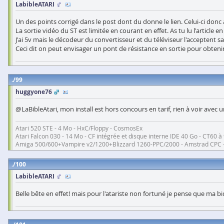
LabibleATARI
Un des points corrigé dans le post dont du donne le lien. Celui-ci donc 
La sortie vidéo du ST est limitée en courant en effet. As tu lu l'article en
J'ai 5v mais le décodeur du convertisseur et du téléviseur l'acceptent 
Ceci dit on peut envisager un pont de résistance en sortie pour obtenir 
99
huggyone76
@LaBibleAtari, mon install est hors concours en tarif, rien à voir avec u
Atari 520 STE - 4 Mo - HxC/Floppy - CosmosEx
Atari Falcon 030 - 14 Mo - CF intégrée et disque interne IDE 40 Go - CT60
Amiga 500/600+Vampire v2/1200+Blizzard 1260-PPC/2000 - Amstrad CPC 
100
LabibleATARI
Belle bête en effet! mais pour l'atariste non fortuné je pense que ma bi