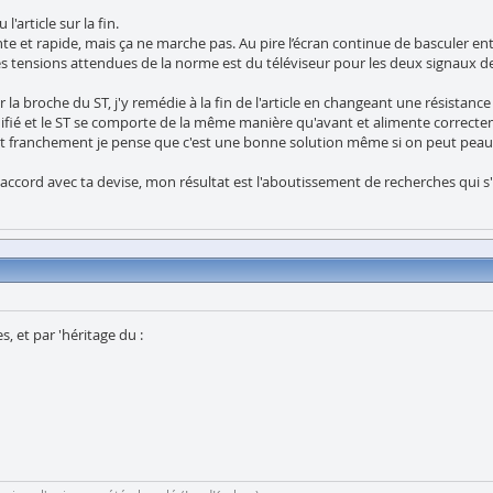
'article sur la fin.
ente et rapide, mais ça ne marche pas. Au pire l’écran continue de basculer 
s tensions attendues de la norme est du téléviseur pour les deux signaux de
 la broche du ST, j'y remédie à la fin de l'article en changeant une résistanc
ifié et le ST se comporte de la même manière qu'avant et alimente correcte
et franchement je pense que c'est une bonne solution même si on peut peaufin
 accord avec ta devise, mon résultat est l'aboutissement de recherches qui 
s, et par 'héritage du :