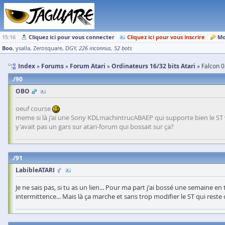
15:16
Cliquez ici pour vous connecter
Cliquez ici pour vous inscrire
Mo
Boo
ysalla
Zerosquare
DGY
226 inconnus
52 bots
Index
Forums
Forum Atari
Ordinateurs 16/32 bits Atari
Falcon 0
90
OBO
oeuf course
meme si là j'ai une Sony KDLmachintrucABAEP qui supporte bien le ST vi
y'avait pas un gars sur atari-forum qui bossait sur ça?
91
LabibleATARI
Je ne sais pas, si tu as un lien... Pour ma part j'ai bossé une semaine en 
intermittence... Mais là ça marche et sans trop modifier le ST qui reste c