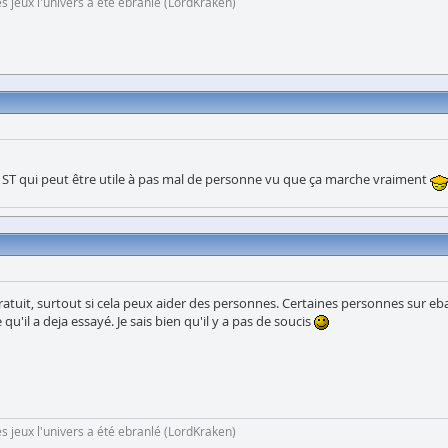
s jeux l'univers a été ebranlé (LordKraken)
u ST qui peut être utile à pas mal de personne vu que ça marche vraiment
gratuit, surtout si cela peux aider des personnes. Certaines personnes sur ebay 
 qu'il a deja essayé. Je sais bien qu'il y a pas de soucis
s jeux l'univers a été ebranlé (LordKraken)