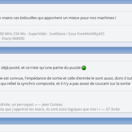
deux mains ces bidouilles qui apportent un mieux pour nos machines !
 à 90 MHz 256 Mo - SuperVidel - Svethlana / Sous FreeMint/MyAES
- Sharp X68000
 déjà posté, et ce n'est qu'une partie du puzzle
est connue, l'impédance de sortie et celle d'entrée le sont aussi, donc il suffi
 qui refait la synchro composite, et il n'y a pas assez de courant sur la sortie
 droite, un perroquet. » —
Jean Cocteau
a que j'apprécie les Ataris, ils sont aussi logiques que moi ! » —
GT Turbo