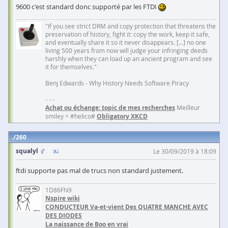
9600 c'est standard donc supporté par les FTDI
"If you see strict DRM and copy protection that threatens the
preservation of history, fight it: copy the work, keep it safe,
and eventually share it so it never disappears. [...] no one
living 500 years from now will judge your infringing deeds
harshly when they can load up an ancient program and see
it for themselves."
Benj Edwards - Why History Needs Software Piracy
- - -
Achat ou échange: topic de mes recherches
Meilleur
smiley = #helico#
Obligatory XKCD
260
squalyl
Le 30/09/2019 à 18:09
ftdi supporte pas mal de trucs non standard justement.
1D86FN9
Nspire wiki
CONDUCTEUR Va-et-vient Des QUATRE MANCHE AVEC
DES DIODES
La naissance de Boo en vrai