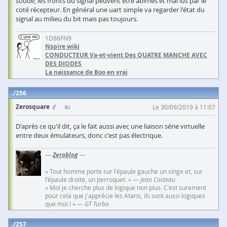
soudé, les fronts du signal peuvent être abimés et mal lus par le
coté récepteur. En général une uart simple va regarder l'état du
signal au milieu du bit mais pas toujours.
1D86FN9
Nspire wiki
CONDUCTEUR Va-et-vient Des QUATRE MANCHE AVEC
DES DIODES
La naissance de Boo en vrai
256
Zerosquare
Le 30/09/2019 à 11:07
D'après ce qu'il dit, ça le fait aussi avec une liaison série virtuelle
entre deux émulateurs, donc c'est pas électrique.
—
Zeroblog
—
« Tout homme porte sur l'épaule gauche un singe et, sur
l'épaule droite, un perroquet. » —
Jean Cocteau
« Moi je cherche plus de logique non plus. C'est surement
pour cela que j'apprécie les Ataris, ils sont aussi logiques
que moi ! » —
GT Turbo
257