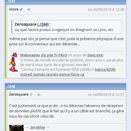
247
vince
Le 24/09/2019 à 12:30
Zerosquare (
./244
) :
ou que l'autre joueur a ragequit en éteignant sa Lynx, etc.
même pas sûr, je pense que c'est juste la présence physique d'une
prise sur le connecteur qui est détectée...
Webmaster du site Ti-FRv3
(et aussi de
DevLynx
)
Si moins de monde enculait le système, alors celui ci aurait plus
de mal à nous sortir de si grosses merdes !
"L'erreur humaine est humaine"©Nil (2006) //
topics/6238-
moved-jamais-jaurais-pense-faire-ca
248
Zerosquare
Le 24/09/2019 à 12:37
C'est justement ce que je dis : si tu détectes l'absence de réception
de données plutôt que le fait qu'il y a un câble est branché, ça gère
tous les cas (dont celui-là).
—
Zeroblog
—