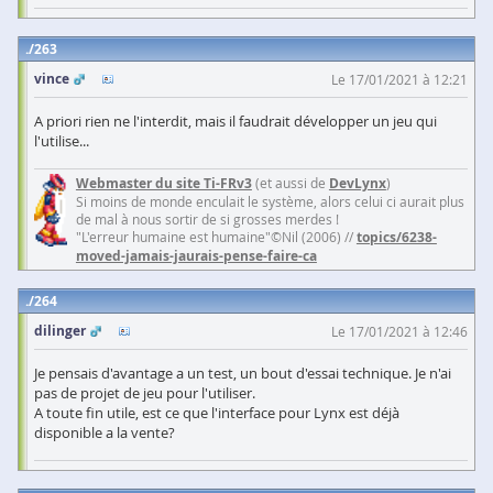
263
vince
Le 17/01/2021 à 12:21
A priori rien ne l'interdit, mais il faudrait développer un jeu qui
l'utilise...
Webmaster du site Ti-FRv3
(et aussi de
DevLynx
)
Si moins de monde enculait le système, alors celui ci aurait plus
de mal à nous sortir de si grosses merdes !
"L'erreur humaine est humaine"©Nil (2006) //
topics/6238-
moved-jamais-jaurais-pense-faire-ca
264
dilinger
Le 17/01/2021 à 12:46
Je pensais d'avantage a un test, un bout d'essai technique. Je n'ai
pas de projet de jeu pour l'utiliser.
A toute fin utile, est ce que l'interface pour Lynx est déjà
disponible a la vente?