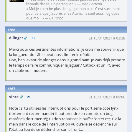
l'épaule droite, un perroquet. » —
Jean Cocteau
« Moi je cherche plus de logique non plus. C'est surement
pour cela que j'apprécie les Ataris, ils sont aussi logiques
que moi ! » —
GT Turbo
266
dilinger
Le 18/01/2021 à 03:38
Merci pour ces pertinentes informations. Je crois me souvenir que
la longueur du câble peut aussi limiter le débit.
Bon, ben, avant de plonger dans le grand bain. Je vais déjà prendre
le temps de faire communiquer la Jaguar / Catbox et un PC avec
un câble null-modem.
267
vince
Le 18/01/2021 à 09:06
Note : si tu utilises les interruptions pour le port série coté lynx
(fortement recommandé) il faut prendre en compte un bug
matériel (documenté); tu dois rabaisser le buffer "octet reçu" à la
main dans le code de l'interruption vu qu'elle se déclenche sur
l'état au lieu de se déclencher sur le front...