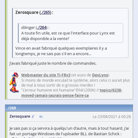
Zerosquare (
./265
) :
dilinger (
./264
) :
A toute fin utile, est ce que l'interface pour Lynx est
déjà disponible a la vente?
Vince en avait fabriqué quelques exemplaires il y a
longtemps, je ne sais pas s'il en a encore...
J'avais fabriqué juste le nombre de commandes.
Webmaster du site Ti-FRv3
(et aussi de
DevLynx
)
Si moins de monde enculait le système, alors celui ci aurait plus
de mal à nous sortir de si grosses merdes !
"L'erreur humaine est humaine"©Nil (2006) //
topics/6238-
moved-jamais-jaurais-pense-faire-ca
268
Zerosquare
Le 23/08/2021 à 00:28
Je sais pas si ça servira à quelqu'un d'autre, mais à tout hasard, j'ai
fait un portage Windows de l'uploader BLL de Bastian Schick :