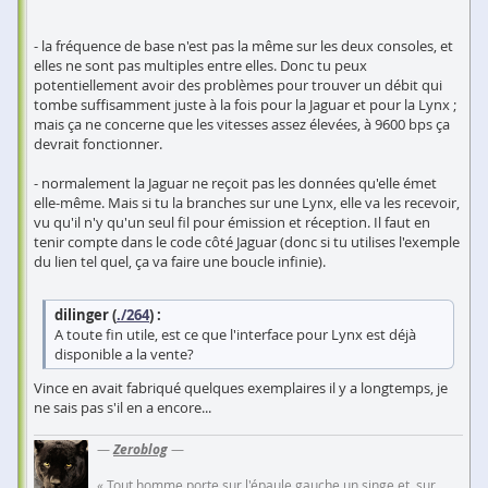
- la fréquence de base n'est pas la même sur les deux consoles, et
elles ne sont pas multiples entre elles. Donc tu peux
potentiellement avoir des problèmes pour trouver un débit qui
tombe suffisamment juste à la fois pour la Jaguar et pour la Lynx ;
mais ça ne concerne que les vitesses assez élevées, à 9600 bps ça
devrait fonctionner.
- normalement la Jaguar ne reçoit pas les données qu'elle émet
elle-même. Mais si tu la branches sur une Lynx, elle va les recevoir,
vu qu'il n'y qu'un seul fil pour émission et réception. Il faut en
tenir compte dans le code côté Jaguar (donc si tu utilises l'exemple
du lien tel quel, ça va faire une boucle infinie).
dilinger (
./264
) :
A toute fin utile, est ce que l'interface pour Lynx est déjà
disponible a la vente?
Vince en avait fabriqué quelques exemplaires il y a longtemps, je
ne sais pas s'il en a encore...
—
Zeroblog
—
« Tout homme porte sur l'épaule gauche un singe et, sur