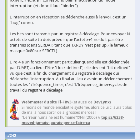
RXINTEN écrit à 1 correspond bien à l'activation du mode
interruption (et donc il faut "binder")
L'interruption en réception se déclenche aussi à l'envoi, c'est un
"bug" connu.
Les bits sont transmis par un registre à décalage. Pour envoyer N
octets de suite tu dois prévoir que l'octet x+1 ne doit pas être
transmis (dans SERDAT) tant que TXRDY n'est pas up. (le fameux
masque 0x80 sur SERCTL)
L'irq 4 a un fonctionnement particulier quand elle est déclenchée
par l'UART, au lieu d'être "clock defined", elle devient "bit defined"
vu que c'est la fin du chargement du registre à décalage qui
déclenche l'interruption. Au final au lieu d'avoir un déclenchement
toutes les 1/fréquence_timer, c'est 1/fréquence_timer+cycles de
travail du registre à décalage
Webmaster du site Ti-FRv3
(et aussi de
DevLynx
)
Si moins de monde enculait le système, alors celui ci aurait plus
de mal à nous sortir de si grosses merdes !
"L'erreur humaine est humaine"©Nil (2006) //
topics/6238-
moved-jamais-jaurais-pense-faire-ca
242