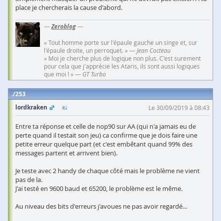
place je chercherais la cause d'abord.
—
Zeroblog
—
« Tout homme porte sur l'épaule gauche un singe et, sur
l'épaule droite, un perroquet. » —
Jean Cocteau
« Moi je cherche plus de logique non plus. C'est surement
pour cela que j'apprécie les Ataris, ils sont aussi logiques
que moi ! » —
GT Turbo
253
lordkraken
Le 30/09/2019 à 08:43
Entre ta réponse et celle de nop90 sur AA (qui n'a jamais eu de
perte quand il testait son jeu) ca confirme que je dois faire une
petite erreur quelque part (et c'est embêtant quand 99% des
messages partent et arrivent bien).
Je teste avec 2 handy de chaque côté mais le problème ne vient
pas de la.
J'ai testé en 9600 baud et 65200, le problème est le même.
Au niveau des bits d'erreurs j'avoues ne pas avoir regardé...