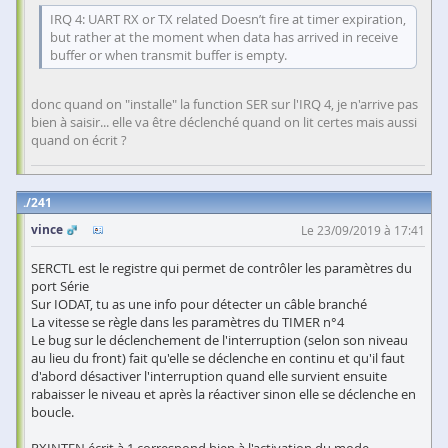
IRQ 4: UART RX or TX related Doesn’t fire at timer expiration,
but rather at the moment when data has arrived in receive
buffer or when transmit buffer is empty.
donc quand on "installe" la function SER sur l'IRQ 4, je n'arrive pas
bien à saisir... elle va être déclenché quand on lit certes mais aussi
quand on écrit ?
241
vince
Le 23/09/2019 à 17:41
SERCTL est le registre qui permet de contrôler les paramètres du
port Série
Sur IODAT, tu as une info pour détecter un câble branché
La vitesse se règle dans les paramètres du TIMER n°4
Le bug sur le déclenchement de l'interruption (selon son niveau
au lieu du front) fait qu'elle se déclenche en continu et qu'il faut
d'abord désactiver l'interruption quand elle survient ensuite
rabaisser le niveau et après la réactiver sinon elle se déclenche en
boucle.