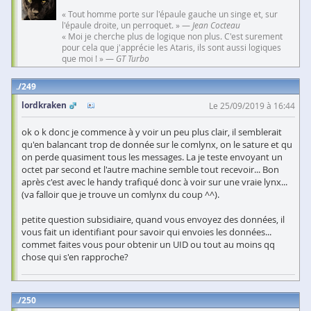
« Tout homme porte sur l'épaule gauche un singe et, sur
l'épaule droite, un perroquet. » —
Jean Cocteau
« Moi je cherche plus de logique non plus. C'est surement
pour cela que j'apprécie les Ataris, ils sont aussi logiques
que moi ! » —
GT Turbo
249
lordkraken
Le 25/09/2019 à 16:44
ok o k donc je commence à y voir un peu plus clair, il semblerait
qu'en balancant trop de donnée sur le comlynx, on le sature et qu
on perde quasiment tous les messages. La je teste envoyant un
octet par second et l'autre machine semble tout recevoir... Bon
après c'est avec le handy trafiqué donc à voir sur une vraie lynx...
(va falloir que je trouve un comlynx du coup ^^).
petite question subsidiaire, quand vous envoyez des données, il
vous fait un identifiant pour savoir qui envoies les données...
commet faites vous pour obtenir un UID ou tout au moins qq
chose qui s'en rapproche?
250