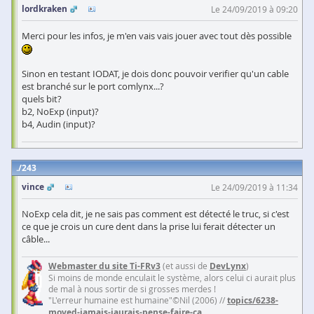
lordkraken
Le 24/09/2019 à 09:20
Merci pour les infos, je m'en vais vais jouer avec tout dès possible
Sinon en testant IODAT, je dois donc pouvoir verifier qu'un cable
est branché sur le port comlynx...?
quels bit?
b2, NoExp (input)?
b4, Audin (input)?
243
vince
Le 24/09/2019 à 11:34
NoExp cela dit, je ne sais pas comment est détecté le truc, si c'est
ce que je crois un cure dent dans la prise lui ferait détecter un
câble...
Webmaster du site Ti-FRv3
(et aussi de
DevLynx
)
Si moins de monde enculait le système, alors celui ci aurait plus
de mal à nous sortir de si grosses merdes !
"L'erreur humaine est humaine"©Nil (2006) //
topics/6238-
moved-jamais-jaurais-pense-faire-ca