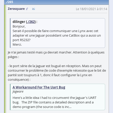
265
Zerosquare
Le 18/01/2021 à 01:14
dilinger (
./262
) :
Bonjour,
Serait-il possible de faire communiquer une Lynx avec cet
adapter et une Jaguar possédant une CatBox qui a aussi un
port RS232?
Merci.
Je n'ai jamais testé mais ça devrait marcher. Attention à quelques
pièges :
- le port série de la Jaguar est bugué en réception. Mais on peut
contourner le problème (le code d'exemple nécessite que le bit de
parité soit toujours à 1, donc il faut configurer la Lynx en
conséquence) :
A Workaround For The Uart Bug
Jagware
Here's a little idea I had to circumvent the Jaguar's UART
bug. The ZIP file contains a detailed description and a
demo program (the source code is inc...