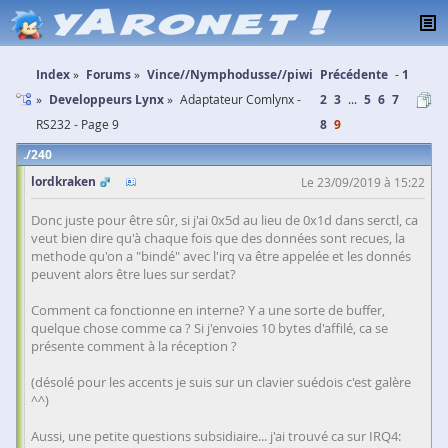
Index
Forums
Vince//Nymphodusse//piwi
Précédente
1
Developpeurs Lynx
Adaptateur Comlynx -
2
3
...
5
6
7
RS232 - Page 9
8
9
240
lordkraken
Le 23/09/2019 à 15:22
Donc juste pour être sûr, si j'ai 0x5d au lieu de 0x1d dans serctl, ca
veut bien dire qu'à chaque fois que des données sont recues, la
methode qu'on a "bindé" avec l'irq va être appelée et les donnés
peuvent alors être lues sur serdat?
Comment ca fonctionne en interne? Y a une sorte de buffer,
quelque chose comme ca ? Si j'envoies 10 bytes d'affilé, ca se
présente comment à la réception ?
(désolé pour les accents je suis sur un clavier suédois c'est galère
^^)
Aussi, une petite questions subsidiaire... j'ai trouvé ca sur IRQ4: