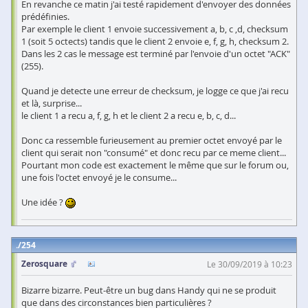
En revanche ce matin j'ai testé rapidement d'envoyer des données
prédéfinies.
Par exemple le client 1 envoie successivement a, b, c ,d, checksum
1 (soit 5 octects) tandis que le client 2 envoie e, f, g, h, checksum 2.
Dans les 2 cas le message est terminé par l'envoie d'un octet "ACK"
(255).
Quand je detecte une erreur de checksum, je logge ce que j'ai recu
et là, surprise...
le client 1 a recu a, f, g, h et le client 2 a recu e, b, c, d...
Donc ca ressemble furieusement au premier octet envoyé par le
client qui serait non "consumé" et donc recu par ce meme client...
Pourtant mon code est exactement le même que sur le forum ou,
une fois l'octet envoyé je le consume...
Une idée ?
254
Zerosquare
Le 30/09/2019 à 10:23
Bizarre bizarre. Peut-être un bug dans Handy qui ne se produit
que dans des circonstances bien particulières ?