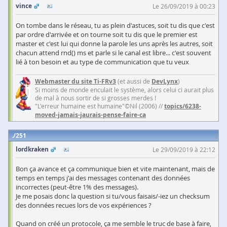
vince
Le 26/09/2019 à 00:23
On tombe dans le réseau, tu as plein d'astuces, soit tu dis que c'est
par ordre d'arrivée et on tourne soit tu dis que le premier est
master et c'est lui qui donne la parole les uns après les autres, soit
chacun attend rnd() ms et parle si le canal est libre... c'est souvent
lié à ton besoin et au type de communication que tu veux
Webmaster du site Ti-FRv3
(et aussi de
DevLynx
)
Si moins de monde enculait le système, alors celui ci aurait plus
de mal à nous sortir de si grosses merdes !
"L'erreur humaine est humaine"©Nil (2006) //
topics/6238-
moved-jamais-jaurais-pense-faire-ca
251
lordkraken
Le 29/09/2019 à 22:12
Bon ça avance et ça communique bien et vite maintenant, mais de
temps en temps j'ai des messages contenant des données
incorrectes (peut-être 1% des messages).
Je me posais donc la question si tu/vous faisais/-iez un checksum
des données recues lors de vos expériences ?
Quand on créé un protocole, ça me semble le truc de base à faire,