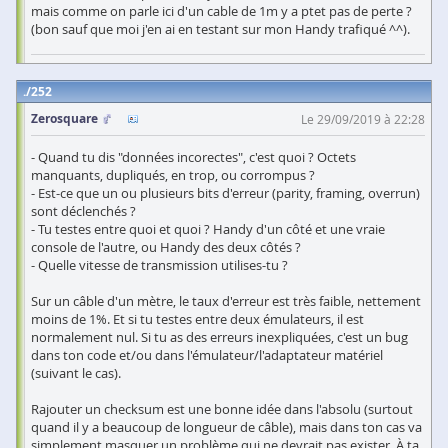
mais comme on parle ici d'un cable de 1m y a ptet pas de perte ?
(bon sauf que moi j'en ai en testant sur mon Handy trafiqué ^^).
252
Zerosquare
Le 29/09/2019 à 22:28
- Quand tu dis "données incorectes", c'est quoi ? Octets
manquants, dupliqués, en trop, ou corrompus ?
- Est-ce que un ou plusieurs bits d'erreur (parity, framing, overrun)
sont déclenchés ?
- Tu testes entre quoi et quoi ? Handy d'un côté et une vraie
console de l'autre, ou Handy des deux côtés ?
- Quelle vitesse de transmission utilises-tu ?
Sur un câble d'un mètre, le taux d'erreur est très faible, nettement
moins de 1%. Et si tu testes entre deux émulateurs, il est
normalement nul. Si tu as des erreurs inexpliquées, c'est un bug
dans ton code et/ou dans l'émulateur/l'adaptateur matériel
(suivant le cas).
Rajouter un checksum est une bonne idée dans l'absolu (surtout
quand il y a beaucoup de longueur de câble), mais dans ton cas va
simplement masquer un problème qui ne devrait pas exister. À ta