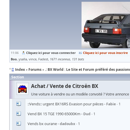
11:06
Cliquez ici pour vous connecter
Cliquez ici pour vous inscrire
Boo
ysalla
vince
Fadest
1671 inconnus
131 bots
Index
Forums
.: BX World : Le Site et Forum préféré des passionn
Section
Achat / Vente de Citroën BX
Une voiture à vendre ou un modèle convoité ? Votre annonce g
::Vends:: urgent BX16RS Evasion pour pièces
Fabie
1
Vend BX 15 TGE 1990 65000Km
Dud
1
Vends bx ourane
dadoubx
1