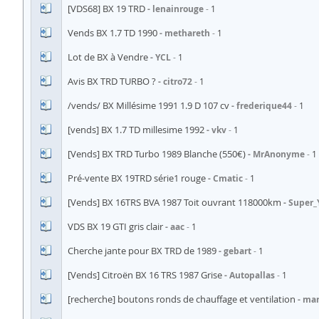
[VDS68] BX 19 TRD
lenainrouge
1
Vends BX 1.7 TD 1990
methareth
1
Lot de BX à Vendre
YCL
1
Avis BX TRD TURBO ?
citro72
1
/vends/ BX Millésime 1991 1.9 D 107 cv
frederique44
1
[vends] BX 1.7 TD millesime 1992
vkv
1
[Vends] BX TRD Turbo 1989 Blanche (550€)
MrAnonyme
1
Pré-vente BX 19TRD série1 rouge
Cmatic
1
[Vends] BX 16TRS BVA 1987 Toit ouvrant 118000km
Super_
VDS BX 19 GTI gris clair
aac
1
Cherche jante pour BX TRD de 1989
gebart
1
[Vends] Citroën BX 16 TRS 1987 Grise
Autopallas
1
[recherche] boutons ronds de chauffage et ventilation
mar