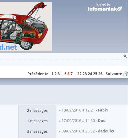
Précédente
1
2
3
...
5
6
7
...
22
23
24
25
26
Suivante
» 18/09/2016 à 12:21
Fabi1
2 messages
» 17/09/2016 à 14:50
Dud
1 messages
» 09/09/2016 à 23:52
dadoubx
3 messages