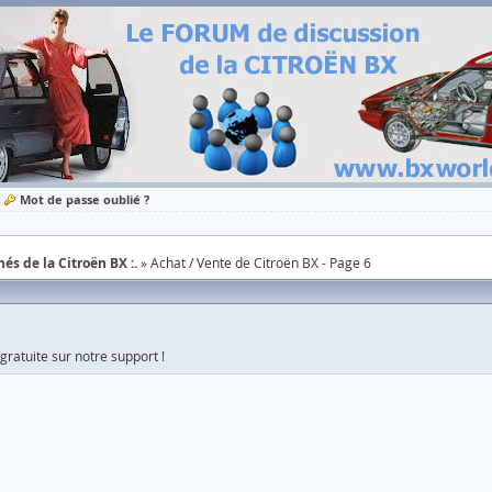
Mot de passe oublié ?
és de la Citroën BX :.
Achat / Vente de Citroën BX - Page 6
ratuite sur notre support !