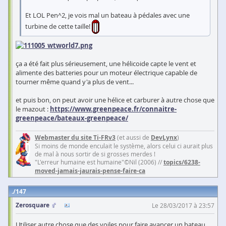
Et LOL Pen^2, je vois mal un bateau à pédales avec une
turbine de cette taille!
ça a été fait plus sérieusement, une hélicoide capte le vent et
alimente des batteries pour un moteur électrique capable de
tourner même quand y'a plus de vent...
et puis bon, on peut avoir une hélice et carburer à autre chose que
le mazout :
https://www.greenpeace.fr/connaitre-
greenpeace/bateaux-greenpeace/
Webmaster du site Ti-FRv3
(et aussi de
DevLynx
)
Si moins de monde enculait le système, alors celui ci aurait plus
de mal à nous sortir de si grosses merdes !
"L'erreur humaine est humaine"©Nil (2006) //
topics/6238-
moved-jamais-jaurais-pense-faire-ca
147
Zerosquare
Le 28/03/2017 à 23:57
Utiliser autre chose que des voiles pour faire avancer un bateau