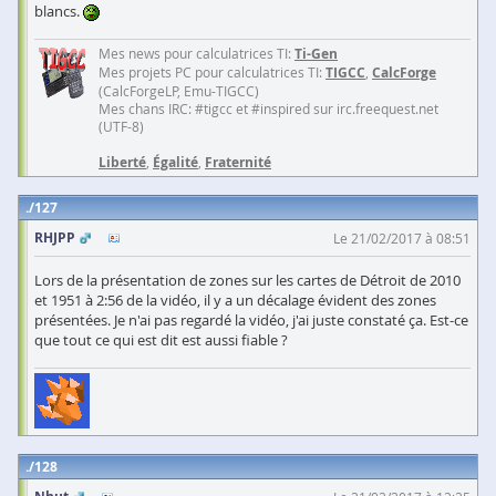
blancs.
Mes news pour calculatrices TI:
Ti-Gen
Mes projets PC pour calculatrices TI:
TIGCC
,
CalcForge
(CalcForgeLP, Emu-TIGCC)
Mes chans IRC: #tigcc et #inspired sur irc.freequest.net
(UTF-8)
Liberté
,
Égalité
,
Fraternité
127
RHJPP
Le 21/02/2017 à 08:51
Lors de la présentation de zones sur les cartes de Détroit de 2010
et 1951 à 2:56 de la vidéo, il y a un décalage évident des zones
présentées. Je n'ai pas regardé la vidéo, j'ai juste constaté ça. Est-ce
que tout ce qui est dit est aussi fiable ?
128