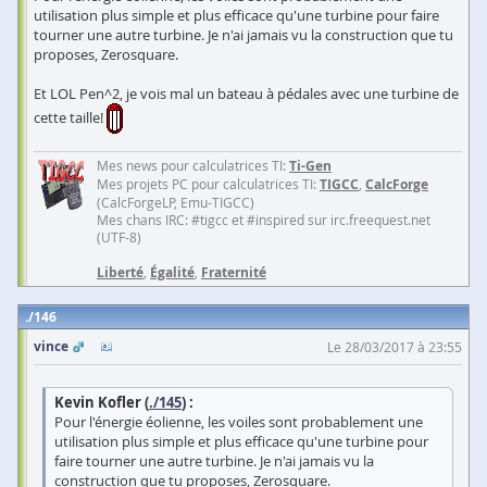
utilisation plus simple et plus efficace qu'une turbine pour faire
tourner une autre turbine. Je n'ai jamais vu la construction que tu
proposes, Zerosquare.
Et LOL Pen^2, je vois mal un bateau à pédales avec une turbine de
cette taille!
Mes news pour calculatrices TI:
Ti-Gen
Mes projets PC pour calculatrices TI:
TIGCC
,
CalcForge
(CalcForgeLP, Emu-TIGCC)
Mes chans IRC: #tigcc et #inspired sur irc.freequest.net
(UTF-8)
Liberté
,
Égalité
,
Fraternité
146
vince
Le 28/03/2017 à 23:55
Kevin Kofler (
./145
) :
Pour l'énergie éolienne, les voiles sont probablement une
utilisation plus simple et plus efficace qu'une turbine pour
faire tourner une autre turbine. Je n'ai jamais vu la
construction que tu proposes, Zerosquare.