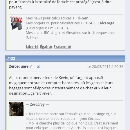
pour "L’accès à la totalité de l’article est protégé" (c'est-à-dire
payant).
Mes news pour calculatrices TI:
Ti-Gen
Mes projets PC pour calculatrices TI:
TIGCC
,
CalcForge
(CalcForgeLP, Emu-TIGCC)
Mes chans IRC: #tigcc et #inspired sur irc.freequest.net
(UTF-8)
Liberté
,
Égalité
,
Fraternité
132
Zerosquare
Le 28/03/2017 à 20:36
Ah, le monde merveilleux de Kevin, où l'argent apparaît
magiquement sur les comptes bancaires, où les gens et leurs
bagages sont téléportés instantanément de chez eux à leur
desination... ça fait rêver.
—
Zeroblog
—
« Tout homme porte sur l'épaule gauche un singe et, sur
l'épaule droite, un perroquet. » —
Jean Cocteau
« Moi je cherche plus de logique non plus. C'est surement
pour cela que j'apprécie les Ataris, ils sont aussi logiques