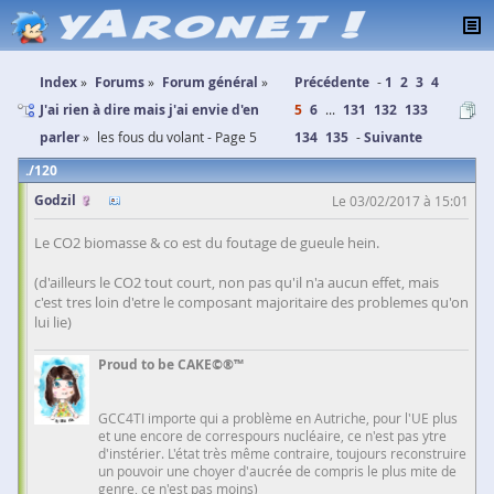
Index
Forums
Forum général
Précédente
1
2
3
4
J'ai rien à dire mais j'ai envie d'en
5
6
...
131
132
133
parler
les fous du volant - Page 5
134
135
Suivante
120
Godzil
Le 03/02/2017 à 15:01
Le CO2 biomasse & co est du foutage de gueule hein.
(d'ailleurs le CO2 tout court, non pas qu'il n'a aucun effet, mais
c'est tres loin d'etre le composant majoritaire des problemes qu'on
lui lie)
Proud to be CAKE©®™
GCC4TI importe qui a problème en Autriche, pour l'UE plus
et une encore de correspours nucléaire, ce n'est pas ytre
d'instérier. L'état très même contraire, toujours reconstruire
un pouvoir une choyer d'aucrée de compris le plus mite de
genre, ce n'est pas moins)