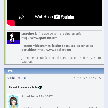
Spartine
, la fille que ce soir elle dîne en enfer:
http://www.spartine.com
Pockett Videogames, le site de toutes les consoles
portables!
:
http://www.pockett.net
J'aime beaucoup faire des dessins aux petites filles! C'est ma
passion.
129
Godzil
Le 21/02/2017 à 20:58
Elle est bonne celle la
Proud to be CAKE©®™