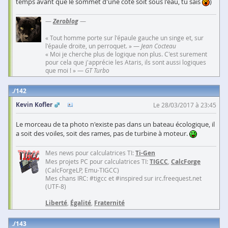
temps avant que le sommet d'une côté soit sous l'eau, tu sais
)
—
Zeroblog
—
« Tout homme porte sur l'épaule gauche un singe et, sur
l'épaule droite, un perroquet. » —
Jean Cocteau
« Moi je cherche plus de logique non plus. C'est surement
pour cela que j'apprécie les Ataris, ils sont aussi logiques
que moi ! » —
GT Turbo
142
Kevin Kofler
Le 28/03/2017 à 23:45
Le morceau de ta photo n'existe pas dans un bateau écologique, il
a soit des voiles, soit des rames, pas de turbine à moteur.
Mes news pour calculatrices TI:
Ti-Gen
Mes projets PC pour calculatrices TI:
TIGCC
,
CalcForge
(CalcForgeLP, Emu-TIGCC)
Mes chans IRC: #tigcc et #inspired sur irc.freequest.net
(UTF-8)
Liberté
,
Égalité
,
Fraternité
143