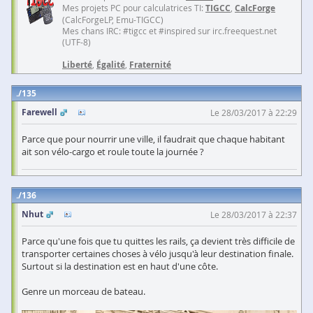
Mes projets PC pour calculatrices TI:
TIGCC
,
CalcForge
(CalcForgeLP, Emu-TIGCC)
Mes chans IRC: #tigcc et #inspired sur irc.freequest.net
(UTF-8)
Liberté
,
Égalité
,
Fraternité
135
Farewell
Le 28/03/2017 à 22:29
Parce que pour nourrir une ville, il faudrait que chaque habitant
ait son vélo-cargo et roule toute la journée ?
136
Nhut
Le 28/03/2017 à 22:37
Parce qu'une fois que tu quittes les rails, ça devient très difficile de
transporter certaines choses à vélo jusqu'à leur destination finale.
Surtout si la destination est en haut d'une côte.
Genre un morceau de bateau.