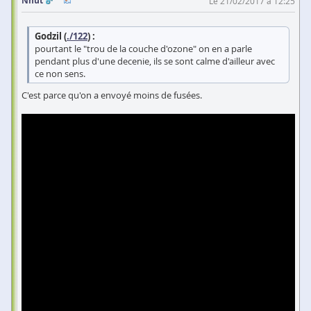
Nhut
Le 21/02/2017 à 12:25
Godzil (
./122
) :
pourtant le "trou de la couche d'ozone" on en a parle
pendant plus d'une decenie, ils se sont calme d'ailleur avec
ce non sens.
C'est parce qu'on a envoyé moins de fusées.