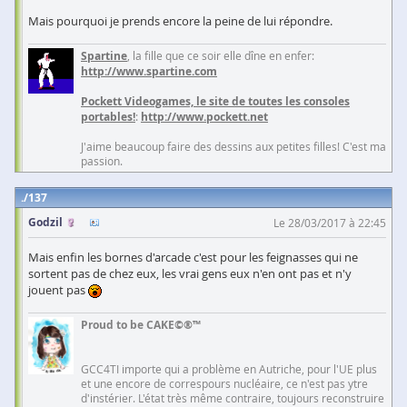
Mais pourquoi je prends encore la peine de lui répondre.
Spartine
, la fille que ce soir elle dîne en enfer:
http://www.spartine.com
Pockett Videogames, le site de toutes les consoles
portables!
:
http://www.pockett.net
J'aime beaucoup faire des dessins aux petites filles! C'est ma
passion.
137
Godzil
Le 28/03/2017 à 22:45
Mais enfin les bornes d'arcade c'est pour les feignasses qui ne
sortent pas de chez eux, les vrai gens eux n'en ont pas et n'y
jouent pas
Proud to be CAKE©®™
GCC4TI importe qui a problème en Autriche, pour l'UE plus
et une encore de correspours nucléaire, ce n'est pas ytre
d'instérier. L'état très même contraire, toujours reconstruire