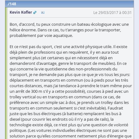
148
Kevin Kofler
Le 29/03/2017 à 00:31
Bon, d'accord, tu peux construire un bateau écologique avec une
hélice énorme. Dans ce cas, tu t'arranges pour la transporter,
probablement par voie aquatique.
Et ce n'est pas du sport, c'est une activité physique utile. Il existe
déjà plein de professions qui en requièrent, il y en aura tout
simplement plus (et certaines qui en nécessitent déjà en
demanderont d'avantage, genre le transport de meubles). En ce
qui concerne la vie quotidienne des non-professionnels du
transport, je ne demande pas plus que ce que je vis tous les jours:
déplacement en transports en commun (ou à pieds pour les très
courtes distances, mais j'ai tendance à prendre le tram même pour
un arrêt de 300 m s'il y a cette possibilité), courses à pied avec un
trolley vertical ou en transports en commun (dans ce cas, de
préférence avec un simple sac à dos, je prends un trolley dans les
transports en commun seulement si c'est inévitable). Faudrait
juste que les bus électriques (à batterie) remplacent les bus à
diesel (pour couvrir les endroits où il n'y a pas de rails), la
technologie existe déjà, ce n'est plus qu'une question de volonté
politique. (Les voitures individuelles électriques ne sont pas une
solution parce qu'elles consomment nettement plus d'énergie que