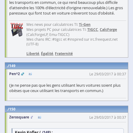
les transports en commun, ce qui rend beaucoup plus difficile
d'atteindre les 100% d'électricité d'origine renouvelable.) Les gros
paresseux qui font tout en voiture crèveront tous d'obésité.
Mes news pour calculatrices TI:
Ti-Gen
Mes projets PC pour calculatrices TI:
TIGCC
,
CalcForge
(CalcForgeLP, Emu-TIGCC)
Mes chans IRC: #tigcc et #inspired sur irc.freequest.net
(UTF-8)
Liberté
,
Égalité
,
Fraternité
149
Pen^2
Le 29/03/2017 à 00:37
(Je ne pense pas que les gens utilisant leurs voitures soient plus
obèses que ceux utilisant les transports en commun.)
150
Zerosquare
Le 29/03/2017 à 00:37
Kevin Kofler (
./148
) :