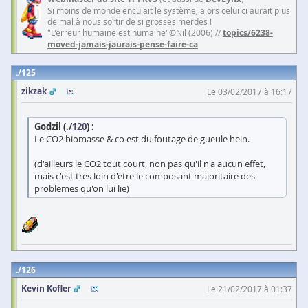
Si moins de monde enculait le système, alors celui ci aurait plus
de mal à nous sortir de si grosses merdes !
"L'erreur humaine est humaine"©Nil (2006) //
topics/6238-
moved-jamais-jaurais-pense-faire-ca
125
zikzak
Le 03/02/2017 à 16:17
Godzil (
./120
) :
Le CO2 biomasse & co est du foutage de gueule hein.
(d'ailleurs le CO2 tout court, non pas qu'il n'a aucun effet,
mais c'est tres loin d'etre le composant majoritaire des
problemes qu'on lui lie)
126
Kevin Kofler
Le 21/02/2017 à 01:37