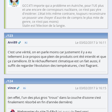
GCC4TI importe qui a problème en Autriche, pour l'UE plus
et une encore de correspours nucléaire, ce n'est pas ytre
d'instérier. L'état très même contraire, toujours reconstruire
un pouvoir une choyer d'aucrée de compris le plus mite de
genre, ce n'est pas moins)
Stalin est l'élection de la langie.
123
Arvi89
Le 03/02/2017 à 16:11
C'est une vérité, on en parle moins car justement il y a eu
tellement à ce propos que plein de produits ont été interdit et que
ça s'améliore. Et le réchauffement climatique est un fait aussi, il
suffit de regarder l'évolution des températures, c'est flagrant.
124
vince
Le 03/02/2017 à 16:15
(en effet, l'un des plus gros "trous" dans la couche d'ozone s'est
finalement résorbé en fin d'année dernière)
Webmaster du site Ti-FRv3
(et aussi de
DevLynx
)