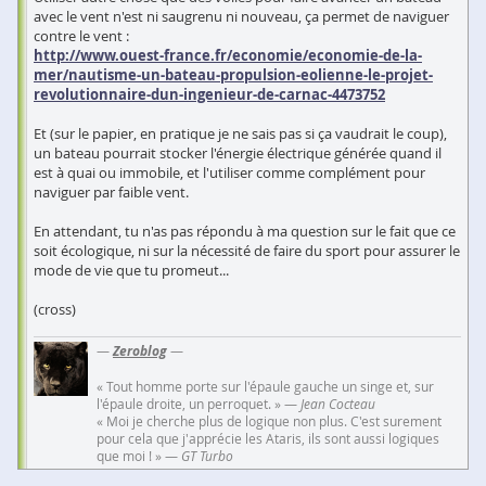
avec le vent n'est ni saugrenu ni nouveau, ça permet de naviguer
contre le vent :
http://www.ouest-france.fr/economie/economie-de-la-
mer/nautisme-un-bateau-propulsion-eolienne-le-projet-
revolutionnaire-dun-ingenieur-de-carnac-4473752
Et (sur le papier, en pratique je ne sais pas si ça vaudrait le coup),
un bateau pourrait stocker l'énergie électrique générée quand il
est à quai ou immobile, et l'utiliser comme complément pour
naviguer par faible vent.
En attendant, tu n'as pas répondu à ma question sur le fait que ce
soit écologique, ni sur la nécessité de faire du sport pour assurer le
mode de vie que tu promeut...
(cross)
—
Zeroblog
—
« Tout homme porte sur l'épaule gauche un singe et, sur
l'épaule droite, un perroquet. » —
Jean Cocteau
« Moi je cherche plus de logique non plus. C'est surement
pour cela que j'apprécie les Ataris, ils sont aussi logiques
que moi ! » —
GT Turbo