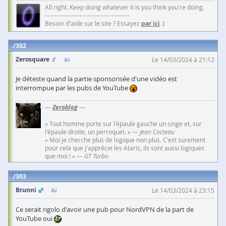
All right. Keep doing whatever it is you think you're doing.
------------------------------------------
Besoin d'aide sur le site ? Essayez
par ici
:)
302
Zerosquare
Le 14/03/2024 à 21:12
Je déteste quand la partie sponsorisée d'une vidéo est
interrompue par les pubs de YouTube
—
Zeroblog
—
« Tout homme porte sur l'épaule gauche un singe et, sur
l'épaule droite, un perroquet. » —
Jean Cocteau
« Moi je cherche plus de logique non plus. C'est surement
pour cela que j'apprécie les Ataris, ils sont aussi logiques
que moi ! » —
GT Turbo
303
Brunni
Le 14/03/2024 à 23:15
Ce serait rigolo d'avoir une pub pour NordVPN de la part de
YouTube oui