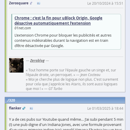
Zerosquare
Le 20/10/2024 à 15:51
Chrome : c’est la fin pour uBlock Origin, Google
désactive automatiquement l’extension
01net.com
L’extension Chrome pour bloquer les publicités et autres
contenus indésirables durant la navigation est en train
d’être désactivée par Google.
—
Zeroblog
—
« Tout homme porte sur l'épaule gauche un singe et, sur
l'épaule droite, un perroquet. » —
Jean Cocteau
« Moi je cherche plus de logique non plus. C'est surement
pour cela que j'apprécie les Ataris, ils sont aussi logiques
que moi ! » —
GT Turbo
320
flanker
Le 01/03/2025 à 18:44
Y a de ces pubs sur Youtube quand même… J'ai subi pendant 5 min
(!) une pub digne d'un Indiana Jones, avec une formule provenant
d'un vieux grimoire indien (sic) appelé Vimana Shastra (ou un truc