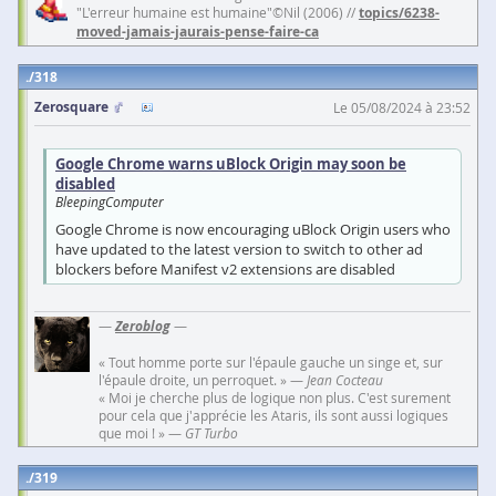
"L'erreur humaine est humaine"©Nil (2006) //
topics/6238-
moved-jamais-jaurais-pense-faire-ca
318
Zerosquare
Le 05/08/2024 à 23:52
Google Chrome warns uBlock Origin may soon be
disabled
BleepingComputer
Google Chrome is now encouraging uBlock Origin users who
have updated to the latest version to switch to other ad
blockers before Manifest v2 extensions are disabled
—
Zeroblog
—
« Tout homme porte sur l'épaule gauche un singe et, sur
l'épaule droite, un perroquet. » —
Jean Cocteau
« Moi je cherche plus de logique non plus. C'est surement
pour cela que j'apprécie les Ataris, ils sont aussi logiques
que moi ! » —
GT Turbo
319