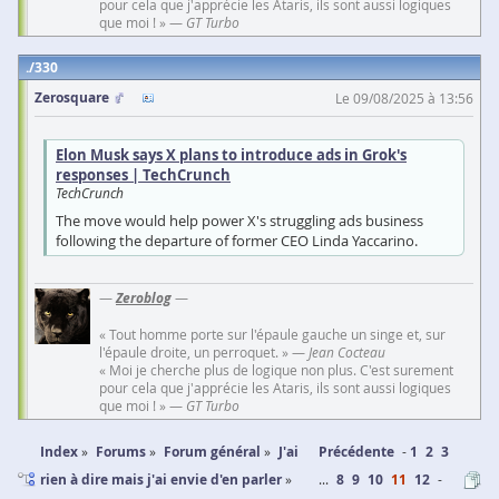
pour cela que j'apprécie les Ataris, ils sont aussi logiques
que moi ! » —
GT Turbo
330
Zerosquare
Le 09/08/2025 à 13:56
Elon Musk says X plans to introduce ads in Grok's
responses | TechCrunch
TechCrunch
The move would help power X's struggling ads business
following the departure of former CEO Linda Yaccarino.
—
Zeroblog
—
« Tout homme porte sur l'épaule gauche un singe et, sur
l'épaule droite, un perroquet. » —
Jean Cocteau
« Moi je cherche plus de logique non plus. C'est surement
pour cela que j'apprécie les Ataris, ils sont aussi logiques
que moi ! » —
GT Turbo
Index
Forums
Forum général
J'ai
Précédente
1
2
3
rien à dire mais j'ai envie d'en parler
...
8
9
10
11
12