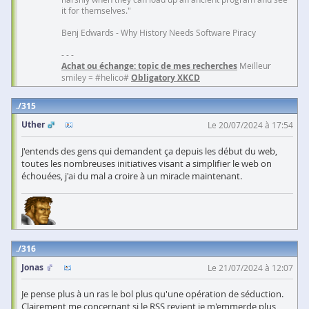
it for themselves."
Benj Edwards - Why History Needs Software Piracy
- - -
Achat ou échange: topic de mes recherches
Meilleur
smiley = #helico#
Obligatory XKCD
315
Uther
Le 20/07/2024 à 17:54
J'entends des gens qui demandent ça depuis les début du web,
toutes les nombreuses initiatives visant a simplifier le web on
échouées, j'ai du mal a croire à un miracle maintenant.
316
Jonas
Le 21/07/2024 à 12:07
Je pense plus à un ras le bol plus qu'une opération de séduction.
Clairement me concernant si le RSS revient je m'emmerde plus