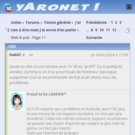
Index
Forums
Forum général
J'ai
Précédente
1
2
3
rien à dire mais j'ai envie d'en parler
...
8
9
10
11
12
Web & pub - Page 11
Suivante
300
Godzil
Le 16/01/2024 à 17:09
J'avais eu des soucis bizzare avec Fx lié au "profil" il y a quelques
années, comme si un truc pourrissait de l'intérieur parceque
supprimer tout et recommender de frai avait résolu tous les
problèmes
Proud to be CAKE©®™
GCC4TI importe qui a problème en Autriche, pour l'UE plus
et une encore de correspours nucléaire, ce n'est pas ytre
d'instérier. L'état très même contraire, toujours reconstruire
un pouvoir une choyer d'aucrée de compris le plus mite de
genre, ce n'est pas moins)
Stalin est l'élection de la langie.