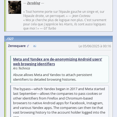
—
Zeroblog
—
« Tout homme porte sur l'épaule gauche un singe et, sur
l'épaule droite, un perroquet. » —
Jean Cocteau
« Moi je cherche plus de logique non plus. C'est surement
pour cela que j'apprécie les Ataris, ils sont aussi logiques
que moi ! » —
GT Turbo
327
Zerosquare
Le 05/06/2025 à 00:16
Meta and Yandex are de-anonymizing Android users’
web browsing identifiers
Ars Technica
Abuse allows Meta and Yandex to attach persistent
identifiers to detailed browsing histories.
The bypass—which Yandex began in 2017 and Meta started
last September—allows the companies to pass cookies or
other identifiers from Firefox and Chromium-based
browsers to native Android apps for Facebook, Instagram,
and various Yandex apps. The companies can then tie that
vast browsing history to the account holder logged into the
app.