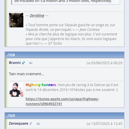
be installed on 5.8 million and 3 million sites, respectively.
—
Zeroblog
—
« Tout homme porte sur l'épaule gauche un singe et, sur
l'épaule droite, un perroquet. » —
Jean Cocteau
« Moi je cherche plus de logique non plus. C'est surement
pour cela que j'apprécie les Ataris, ils sont aussi logiques
que moi ! » —
GT Turbo
328
Brunni
Le 05/06/2025 à 00:29
Tain mais vraiment…
Hi
gh
wa
y R
un
ne
rs
, mon jeu de racing à la Outrun qu'il est
sorti le 14 décembre 2016 ! N'hésitez pas à me soutenir :)
https://itunes.apple.com/us/app/highway-
runners/id964932741
329
Zerosquare
Le 13/07/2025 à 12:45