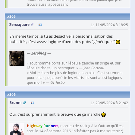
trouve aussi appétissant
305
Zerosquare
Le 11/05/2024 à 18:25
En même temps, si tu as désactivé la personnalisation des
publicités, c'est assez logique d'avoir des pubs "génériques"
—
Zeroblog
—
« Tout homme porte sur l'épaule gauche un singe et, sur
l'épaule droite, un perroquet. » —
Jean Cocteau
« Moi je cherche plus de logique non plus. C'est surement
pour cela que j'apprécie les Ataris, ils sont aussi logiques
que moi ! » —
GT Turbo
306
Brunni
Le 23/05/2024 à 21:42
Oui, c'est surprenamment la preuve que ça marche
Hi
gh
wa
y R
un
ne
rs
, mon jeu de racing à la Outrun qu'il est
sorti le 14 décembre 2016 ! N'hésitez pas à me soutenir :)