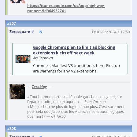
https://itunes.apple.com/us/app/highway-
runners/id964932741
307
Zerosquare
Le 01/06/2024 à 17:50
Google Chrome’s plan to limit ad blocking
extensions kicks off next week
Ars Technica
Chrome's Manifest V3 transition is here. First up
are warnings for any V2 extensions.
—
Zeroblog
—
« Tout homme porte sur l'épaule gauche un singe et, sur
l'épaule droite, un perroquet. » —
Jean Cocteau
« Moi je cherche plus de logique non plus. C'est surement
pour cela que j'apprécie les Ataris, ils sont aussi logiques
que moi ! » —
GT Turbo
308
Zerosquare
Le 08/07/2024 à 23:51