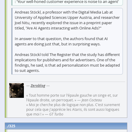
: 'Your well-honed customer experience is noise to an agent'
Andreas Stöckl, a professor with the Digital Media Lab at
University of Applied Sciences Upper Austria, and researcher
Joel Nitu, recently explored the issue in a preprint paper
titled, "Are AI Agents interacting with Online Ads?"
In answer to that question, the authors found that AI
agents are doing just that, but in surprising ways.
Andreas Stöckl told The Register that the study has different
implications for publishers and for advertisers. One of the
findings, he said, is that ad personalization must be adapted
to suit agents.
—
Zeroblog
—
« Tout homme porte sur l'épaule gauche un singe et, sur
l'épaule droite, un perroquet. » —
Jean Cocteau
« Moi je cherche plus de logique non plus. C'est surement
pour cela que j'apprécie les Ataris, ils sont aussi logiques
que moi ! » —
GT Turbo
325