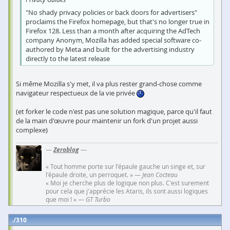
"No shady privacy policies or back doors for advertisers"
proclaims the Firefox homepage, but that's no longer true in
Firefox 128. Less than a month after acquiring the AdTech
company Anonym, Mozilla has added special software co-
authored by Meta and built for the advertising industry
directly to the latest release
Si même Mozilla s'y met, il va plus rester grand-chose comme
navigateur respectueux de la vie privée
(et forker le code n'est pas une solution magique, parce qu'il faut
de la main d'œuvre pour maintenir un fork d'un projet aussi
complexe)
—
Zeroblog
—
« Tout homme porte sur l'épaule gauche un singe et, sur
l'épaule droite, un perroquet. » —
Jean Cocteau
« Moi je cherche plus de logique non plus. C'est surement
pour cela que j'apprécie les Ataris, ils sont aussi logiques
que moi ! » —
GT Turbo
310