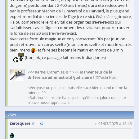
du genre) perdu pendant 2 400 ans (re-sic) qui a été redécouvert
par le professeur Machin de l'Université de Harvard, le plus grand
expert mondial des sciences de l'âge (re-re-sic). Grâce à ce grimoire,
il a pu comprendre le rôle vital des organites (re-re-re-sic) qui
s'affaiblissent avec l'âge et comment les revitaliser pour retrouver
la force de ses 20 ans (re-re-re-re-sic).
Avec cette formule magique et en y consacrant 30s par jour, on
peut retrouver un corps svelte (mon corps svelte et musclé va très
bien, merci
) et faire ses besoins le matin en moins de 3 min
(bon, ok, ce passage fait moins Indian Jones)
<<< Kernel Extremis©®™ >>> et
Inventeur de la
différence administratif/judiciaire !
(©Yoshi Noir)
<Vertyos> un poil plus mais elle suce bien quand même la
mienne ^^
<Sabrina`> tinkiete flan c juste qu'ils sont jaloux que je te
trouve aussi appétissant
321
Zerosquare
Le 01/03/2025 à 18:45