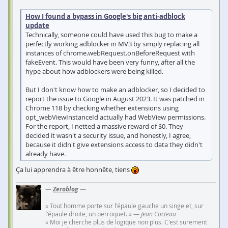
How I found a bypass in Google's big anti-adblock
update
Technically, someone could have used this bug to make a
perfectly working adblocker in MV3 by simply replacing all
instances of chrome.webRequest.onBeforeRequest with
fakeEvent. This would have been very funny, after all the
hype about how adblockers were being killed.
But I don't know how to make an adblocker, so I decided to
report the issue to Google in August 2023. It was patched in
Chrome 118 by checking whether extensions using
opt_webViewInstanceId actually had WebView permissions.
For the report, I netted a massive reward of $0. They
decided it wasn't a security issue, and honestly, I agree,
because it didn't give extensions access to data they didn't
already have.
Ça lui apprendra à être honnête, tiens
—
Zeroblog
—
« Tout homme porte sur l'épaule gauche un singe et, sur
l'épaule droite, un perroquet. » —
Jean Cocteau
« Moi je cherche plus de logique non plus. C'est surement