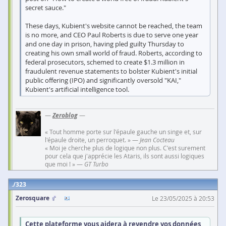
secret sauce."
These days, Kubient's website cannot be reached, the team
is no more, and CEO Paul Roberts is due to serve one year
and one day in prison, having pled guilty Thursday to
creating his own small world of fraud. Roberts, according to
federal prosecutors, schemed to create $1.3 million in
fraudulent revenue statements to bolster Kubient's initial
public offering (IPO) and significantly oversold "KAI,"
Kubient's artificial intelligence tool.
—
Zeroblog
—
« Tout homme porte sur l'épaule gauche un singe et, sur
l'épaule droite, un perroquet. » —
Jean Cocteau
« Moi je cherche plus de logique non plus. C'est surement
pour cela que j'apprécie les Ataris, ils sont aussi logiques
que moi ! » —
GT Turbo
323
Zerosquare
Le 23/05/2025 à 20:53
Cette plateforme vous aidera à revendre vos données