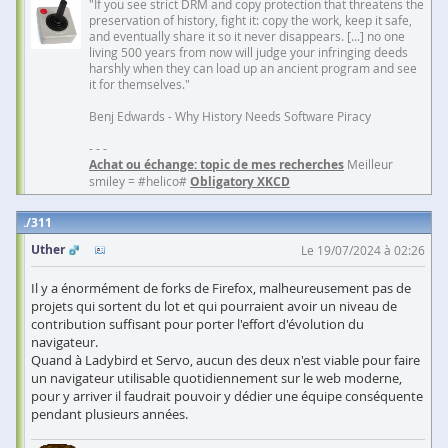
"If you see strict DRM and copy protection that threatens the
preservation of history, fight it: copy the work, keep it safe,
and eventually share it so it never disappears. [...] no one
living 500 years from now will judge your infringing deeds
harshly when they can load up an ancient program and see
it for themselves."
Benj Edwards - Why History Needs Software Piracy
- - -
Achat ou échange: topic de mes recherches
Meilleur
smiley = #helico#
Obligatory XKCD
311
Uther
Le 19/07/2024 à 02:26
Il y a énormément de forks de Firefox, malheureusement pas de
projets qui sortent du lot et qui pourraient avoir un niveau de
contribution suffisant pour porter l'effort d'évolution du
navigateur.
Quand à Ladybird et Servo, aucun des deux n'est viable pour faire
un navigateur utilisable quotidiennement sur le web moderne,
pour y arriver il faudrait pouvoir y dédier une équipe conséquente
pendant plusieurs années.