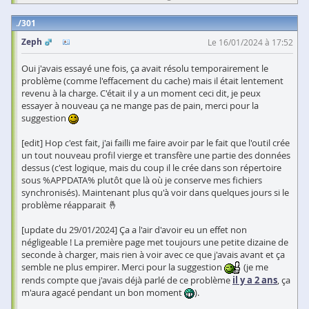
301
Zeph
Le 16/01/2024 à 17:52
Oui j'avais essayé une fois, ça avait résolu temporairement le
problème (comme l'effacement du cache) mais il était lentement
revenu à la charge. C'était il y a un moment ceci dit, je peux
essayer à nouveau ça ne mange pas de pain, merci pour la
suggestion
[edit] Hop c'est fait, j'ai failli me faire avoir par le fait que l'outil crée
un tout nouveau profil vierge et transfère une partie des données
dessus (c'est logique, mais du coup il le crée dans son répertoire
sous %APPDATA% plutôt que là où je conserve mes fichiers
synchronisés). Maintenant plus qu'à voir dans quelques jours si le
problème réapparait 🤞
[update du 29/01/2024] Ça a l'air d'avoir eu un effet non
négligeable ! La première page met toujours une petite dizaine de
seconde à charger, mais rien à voir avec ce que j'avais avant et ça
semble ne plus empirer. Merci pour la suggestion
(je me
rends compte que j'avais déjà parlé de ce problème
il y a 2 ans
, ça
m'aura agacé pendant un bon moment
).