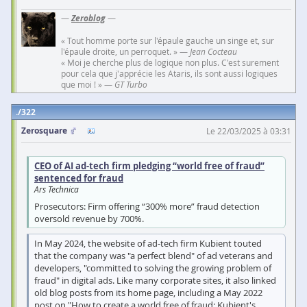
—
Zeroblog
—
« Tout homme porte sur l'épaule gauche un singe et, sur
l'épaule droite, un perroquet. » —
Jean Cocteau
« Moi je cherche plus de logique non plus. C'est surement
pour cela que j'apprécie les Ataris, ils sont aussi logiques
que moi ! » —
GT Turbo
322
Zerosquare
Le 22/03/2025 à 03:31
CEO of AI ad-tech firm pledging “world free of fraud”
sentenced for fraud
Ars Technica
Prosecutors: Firm offering “300% more” fraud detection
oversold revenue by 700%.
In May 2024, the website of ad-tech firm Kubient touted
that the company was "a perfect blend" of ad veterans and
developers, "committed to solving the growing problem of
fraud" in digital ads. Like many corporate sites, it also linked
old blog posts from its home page, including a May 2022
post on "How to create a world free of fraud: Kubient's