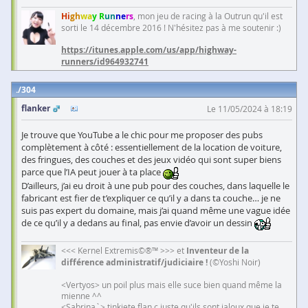
Hi
gh
wa
y R
un
ne
rs
, mon jeu de racing à la Outrun qu'il est
sorti le 14 décembre 2016 ! N'hésitez pas à me soutenir :)
https://itunes.apple.com/us/app/highway-
runners/id964932741
304
flanker
Le 11/05/2024 à 18:19
Je trouve que YouTube a le chic pour me proposer des pubs
complètement à côté : essentiellement de la location de voiture,
des fringues, des couches et des jeux vidéo qui sont super biens
parce que l’IA peut jouer à ta place
D’ailleurs, j’ai eu droit à une pub pour des couches, dans laquelle le
fabricant est fier de t’expliquer ce qu’il y a dans ta couche… je ne
suis pas expert du domaine, mais j’ai quand même une vague idée
de ce qu’il y a dedans au final, pas envie d’avoir un dessin
<<< Kernel Extremis©®™ >>> et
Inventeur de la
différence administratif/judiciaire !
(©Yoshi Noir)
<Vertyos> un poil plus mais elle suce bien quand même la
mienne ^^
<Sabrina`> tinkiete flan c juste qu'ils sont jaloux que je te