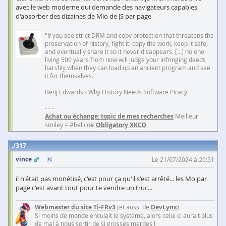
avec le web moderne qui demande des navigateurs capables
d'absorber des dizaines de Mio de JS par page
"If you see strict DRM and copy protection that threatens the
preservation of history, fight it: copy the work, keep it safe,
and eventually share it so it never disappears. [...] no one
living 500 years from now will judge your infringing deeds
harshly when they can load up an ancient program and see
it for themselves."
Benj Edwards - Why History Needs Software Piracy
- - -
Achat ou échange: topic de mes recherches
Meilleur
smiley = #helico#
Obligatory XKCD
317
vince
Le 21/07/2024 à 20:51
il n'était pas monétisé, c'est pour ça qu'il s'est arrêté... les Mo par
page c'est avant tout pour te vendre un truc...
Webmaster du site Ti-FRv3
(et aussi de
DevLynx
)
Si moins de monde enculait le système, alors celui ci aurait plus
de mal à nous sortir de si grosses merdes !