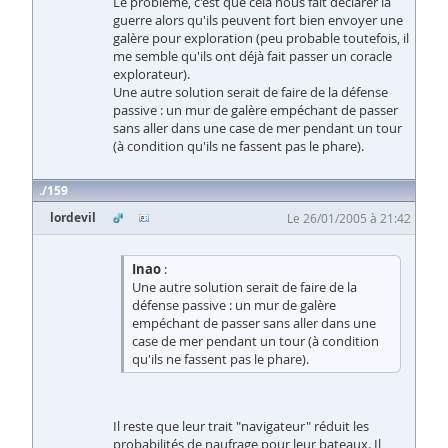
Le problème, c'est que cela nous fait déclarer la
guerre alors qu'ils peuvent fort bien envoyer une
galère pour exploration (peu probable toutefois, il
me semble qu'ils ont déjà fait passer un coracle
explorateur).
Une autre solution serait de faire de la défense
passive : un mur de galère empéchant de passer
sans aller dans une case de mer pendant un tour
(à condition qu'ils ne fassent pas le phare).
159
lordevil
Le 26/01/2005 à 21:42
Inao
:
Une autre solution serait de faire de la
défense passive : un mur de galère
empéchant de passer sans aller dans une
case de mer pendant un tour (à condition
qu'ils ne fassent pas le phare).
Il reste que leur trait "navigateur" réduit les
probabilités de naufrage pour leur bateaux. Il