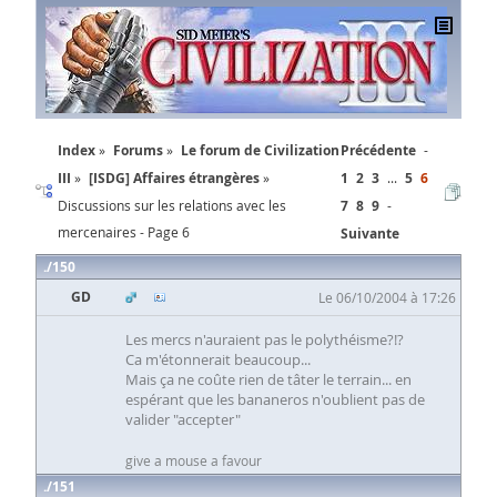
Index
Forums
Le forum de Civilization
Précédente
III
[ISDG] Affaires étrangères
1
2
3
...
5
6
Discussions sur les relations avec les
7
8
9
mercenaires - Page 6
Suivante
150
GD
Le 06/10/2004 à 17:26
Les mercs n'auraient pas le polythéisme?!?
Ca m'étonnerait beaucoup...
Mais ça ne coûte rien de tâter le terrain... en
espérant que les bananeros n'oublient pas de
valider "accepter"
give a mouse a favour
151