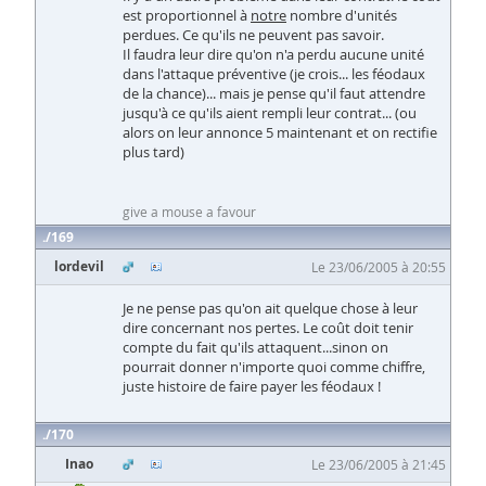
est proportionnel à
notre
nombre d'unités
perdues. Ce qu'ils ne peuvent pas savoir.
Il faudra leur dire qu'on n'a perdu aucune unité
dans l'attaque préventive (je crois... les féodaux
de la chance)... mais je pense qu'il faut attendre
jusqu'à ce qu'ils aient rempli leur contrat... (ou
alors on leur annonce 5 maintenant et on rectifie
plus tard)
give a mouse a favour
169
lordevil
Le 23/06/2005 à 20:55
Je ne pense pas qu'on ait quelque chose à leur
dire concernant nos pertes. Le coût doit tenir
compte du fait qu'ils attaquent...sinon on
pourrait donner n'importe quoi comme chiffre,
juste histoire de faire payer les féodaux !
170
Inao
Le 23/06/2005 à 21:45