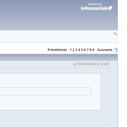
Précédente
1
2
3
4
5
6
7
8
9
Suivante
Le 09/03/2004 à 12:26