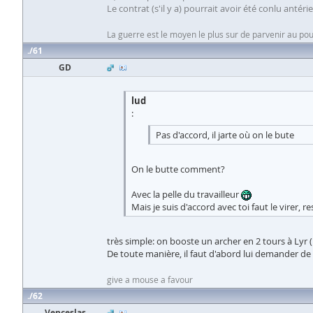
Le contrat (s'il y a) pourrait avoir été conlu antér
La guerre est le moyen le plus sur de parvenir au pou
61
GD
lud
:
Pas d'accord, il jarte où on le bute
On le butte comment?
Avec la pelle du travailleur
Mais je suis d'accord avec toi faut le virer, 
très simple: on booste un archer en 2 tours à Lyr (i
De toute manière, il faut d'abord lui demander de 
give a mouse a favour
62
Venceslas