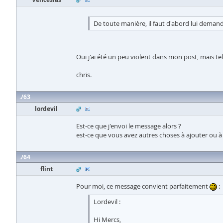
De toute manière, il faut d'abord lui demande
Oui j'ai été un peu violent dans mon post, mais tel 
chris.
63
lordevil
Est-ce que j'envoi le message alors ?
est-ce que vous avez autres choses à ajouter ou à
64
flint
Pour moi, ce message convient parfaitement
:
Lordevil :
Hi Mercs,