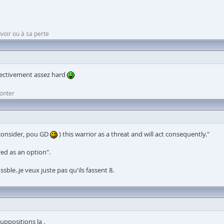
voir ou à sa perte
effectivement assez hard
monter
 consider, pou GD
) this warrior as a threat and will act consequently."
red as an option".
sble..je veux juste pas qu'ils fassent 8.
uppositions la .