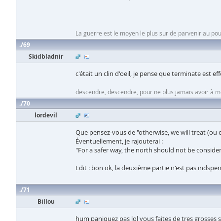
La guerre est le moyen le plus sur de parvenir au pou
69
Skidbladnir
c'était un clin d'oeil, je pense que terminate est 
descendre, descendre, pour ne plus jamais avoir à 
70
lordevil
Que pensez-vous de "otherwise, we will treat (ou
Éventuellement, je rajouterai :
"For a safer way, the north should not be conside
Edit : bon ok, la deuxième partie n'est pas indspens
71
Billou
hum paniquez pas lol vous faites de tres grosses s