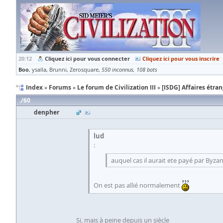
20:12
Cliquez ici pour vous connecter
Cliquez ici pour vous inscrire
Boo
ysalla
Brunni
Zerosquare
550 inconnus
108 bots
Index
Forums
Le forum de Civilization III
[ISDG] Affaires étra
60
denpher
lud
:
auquel cas il aurait ete payé par Byzanc
On est pas allié normalement
Si, mais à peine depuis un siècle