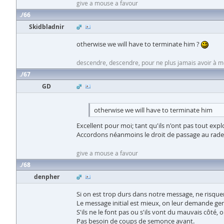
give a mouse a favour
66
Skidbladnir
otherwise we will have to terminate him ?
descendre, descendre, pour ne plus jamais avoir à 
67
GD
otherwise we will have to terminate him
Excellent pour moi; tant qu'ils n'ont pas tout explo
Accordons néanmoins le droit de passage au radeau
give a mouse a favour
68
denpher
Si on est trop durs dans notre message, ne risquent
Le message initial est mieux, on leur demande ge
S'ils ne le font pas ou s'ils vont du mauvais côté, 
Pas besoin de coups de semonce avant.