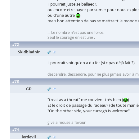
il pourrait juste se ballaedr.
ou encore etre payez par sumer pour nous explorer o
ou d'une autre
mais bon attention de pas se mettre tt le monde 
... Le nombre n'est pas une force.
Seul le courage en est une .
72
Skidbladnir
il pourrait voir qu'on a du fer (si c pas déjà fait ?)
descendre, descendre, pour ne plus jamais avoir à 
73
GD
"treat as a threat" me convient très bien (
)
Et le droit de passage du radeau? (de toute manièr
"On the other side, your curragh is welcome"
give a mouse a favour
74
lordevil