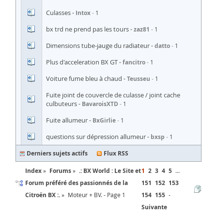
Culasses
Intox
1
bx trd ne prend pas les tours
zaz81
1
Dimensions tube-jauge du radiateur
datto
1
Plus d'acceleration BX GT
fancitro
1
Voiture fume bleu à chaud
Teusseu
1
Fuite joint de couvercle de culasse / joint cache
culbuteurs
BavaroisXTD
1
Fuite allumeur
BxGirlie
1
questions sur dépression allumeur
bxsp
1
Derniers sujets actifs
Flux RSS
Index
Forums
.: BX World : Le Site et
1
2
3
4
5
...
Forum préféré des passionnés de la
151
152
153
Citroën BX :.
Moteur + BV. - Page 1
154
155
Suivante