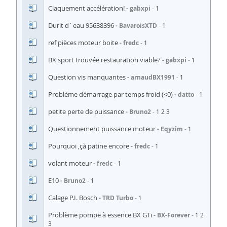
Claquement accélération!
gabxpi
1
Durit d´eau 95638396
BavaroisXTD
1
ref pièces moteur boite
fredc
1
BX sport trouvée restauration viable?
gabxpi
1
Question vis manquantes
arnaudBX1991
1
Problème démarrage par temps froid (<0)
datto
1
petite perte de puissance
Bruno2
1
2
3
Questionnement puissance moteur
Eqyzim
1
Pourquoi ,çà patine encore
fredc
1
volant moteur
fredc
1
E10
Bruno2
1
Calage P.I. Bosch
TRD Turbo
1
Problème pompe à essence BX GTi
BX-Forever
1
2
3