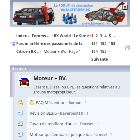
Index
Forums
.: BX World : Le Site et
1
2
3
4
5
...
Forum préféré des passionnés de la
151
152
153
Citroën BX :.
Moteur + BV. - Page 1
154
155
Suivante
Section
Moteur + BV.
Essence, Diesel ou GPL, les questions relatives au
groupe motopropulseur.
FAQ Mécanique
Bxman
1
Révision BE3/5
BavaroisXTD
1
Tuyau de reniflard d’huile
Teusseu
1
Moteur qui s’emballe quelque fois
b noel
1