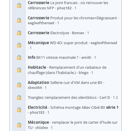
Carrosserie
Le joint francais - où retrouver les
références NFP
phoz182
1
Carrosserie
Produit pour les chromes+Dégraissant
eagleoftheroad
1
Carrosserie
Electrolyse
Bxman
1
Mécanique
WD 4O: super produit
eagleoftheroad
1
Info
BX11 vitesse maximale ?
ami8i
1
Habitacle
- Remplacement d'un radiateur de
chauffage (dans l'habitacle.)
blego
1
Adaptation
Sellerie cuir d'XM dans une BX
sbeut64
1
Triangles: remplacement des silentblocs
Carl D
1
2
Electricité
- Schéma montage ABav Cibié BX
série 1
phoz182
1
Mécanique
- remplacer le joint de carter d'huile sur
TU
chlalex
1