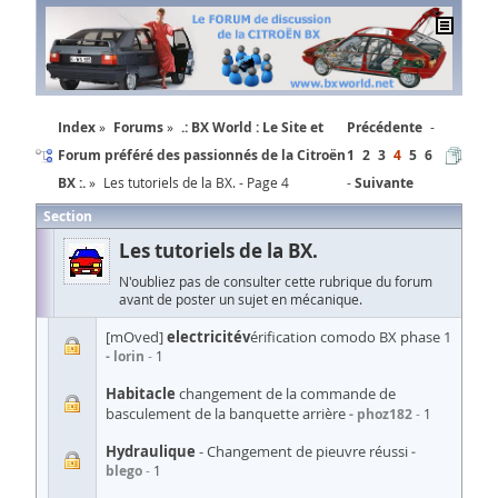
Index
Forums
.: BX World : Le Site et
Précédente
Forum préféré des passionnés de la Citroën
1
2
3
4
5
6
BX :.
Les tutoriels de la BX. - Page 4
Suivante
Section
Les tutoriels de la BX.
N'oubliez pas de consulter cette rubrique du forum
avant de poster un sujet en mécanique.
[mOved]
electricitév
érification comodo BX phase 1
lorin
1
Habitacle
changement de la commande de
basculement de la banquette arrière
phoz182
1
Hydraulique
- Changement de pieuvre réussi
blego
1